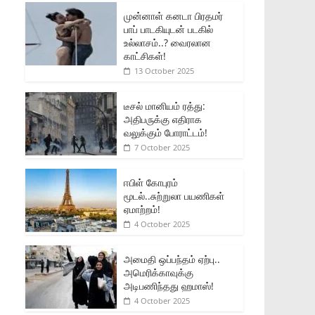
முன்னாள் கனடா பிரதமர்
பாப் பாடகியுடன் படகில்
உல்லாசம்..? வைரலான
காட்சிகள்!
13 October 2025
டீசல் மானியம் ரத்து:
அதிபருக்கு எதிராக
வலுக்கும் போராட்டம்!
7 October 2025
ஈபிள் கோபுரம்
மூடல்..சுற்றுலா பயணிகள்
ஏமாற்றம்!
4 October 2025
அமைதி ஒப்பந்தம் ஏற்பு..
அமெரிக்காவுக்கு
அடிபணிந்தது ஹமாஸ்!
4 October 2025