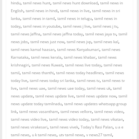
,
,
,
hindu
tamil news hunt
tamil news hunt download
tamil news in
,
,
,
English
tamil news in hindi
tamil news in live
tamil news in sri
,
,
,
lanka
tamil news in tamil
tamil news in telugu
tamil news in
,
,
,
,
today
tamil news in youtube
tamil news j live
tamil news j tv
,
,
,
tamil news Jaffna
tamil news jaffna today
tamil news jaya tv
tamil
,
,
,
,
news jobs
tamil news just now
tamil news jvp
tamil news kal
,
,
tamil news kamal haasan
tamil news Kanyakumari
tamil news
,
,
,
Karnataka
tamil news kerala
tamil news khabar
tamil news
,
,
,
krishnagiri
tamil news Kuwait
tamil news live today
tamil news
,
,
,
tamil
tamil news thanthi
tamil news today headlines
tamil news
,
,
,
today live
tamil news today sri lanka
tamil news tv
tamil news tv
,
,
,
,
live
tamil news uae
tamil news uae today
tamil news uk
tamil
,
,
,
news update
tamil news update live
tamil news update now
tamil
,
news update today tamilnadu
tamil news updates whatsapp group
,
,
,
,
link
tamil news vasantham
tamil news vellore
tamil news video
,
,
,
tamil news video live
tamil news video today
tamil news vikatan
,
,
,
tamil news virakesari
tamil news vivek
Today's Rasi Palan
u a e
,
,
,
,
tamil news
u k tamil news
utv tamil news
v news27 tamil