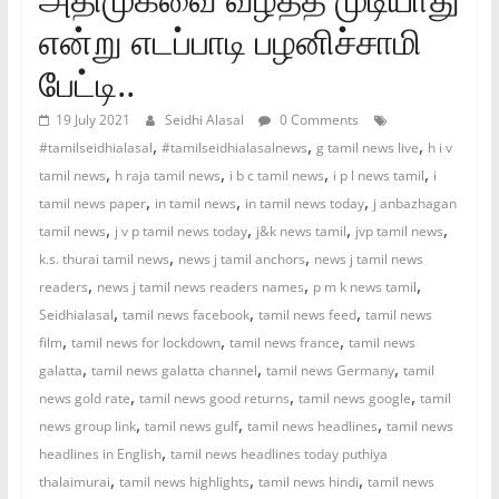
என்று எடப்பாடி பழனிச்சாமி
பேட்டி..
19 July 2021
Seidhi Alasal
0 Comments
,
,
,
#tamilseidhialasal
#tamilseidhialasalnews
g tamil news live
h i v
,
,
,
,
tamil news
h raja tamil news
i b c tamil news
i p l news tamil
i
,
,
,
tamil news paper
in tamil news
in tamil news today
j anbazhagan
,
,
,
,
tamil news
j v p tamil news today
j&k news tamil
jvp tamil news
,
,
k.s. thurai tamil news
news j tamil anchors
news j tamil news
,
,
,
readers
news j tamil news readers names
p m k news tamil
,
,
,
Seidhialasal
tamil news facebook
tamil news feed
tamil news
,
,
,
film
tamil news for lockdown
tamil news france
tamil news
,
,
,
galatta
tamil news galatta channel
tamil news Germany
tamil
,
,
,
news gold rate
tamil news good returns
tamil news google
tamil
,
,
,
news group link
tamil news gulf
tamil news headlines
tamil news
,
headlines in English
tamil news headlines today puthiya
,
,
,
thalaimurai
tamil news highlights
tamil news hindi
tamil news