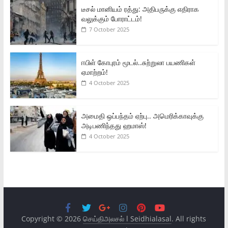
டீசல் மானியம் ரத்து: அதிபருக்கு எதிராக
வலுக்கும் போராட்டம்!
7 October 2025
ஈபிள் கோபுரம் மூடல்..சுற்றுலா பயணிகள்
ஏமாற்றம்!
4 October 2025
அமைதி ஒப்பந்தம் ஏற்பு.. அமெரிக்காவுக்கு
அடிபணிந்தது ஹமாஸ்!
4 October 2025
Copyright © 2026
செய்திஅலசல் l Seidhialasal
. All rights