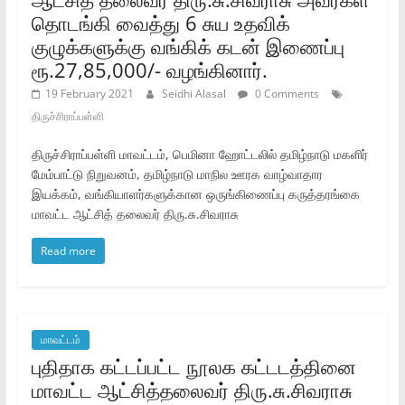
தொடங்கி வைத்து 6 சுய உதவிக்‌
குழுக்களுக்கு வங்கிக்‌ கடன்‌ இணைப்பு
ரூ.27,85,000/- வழங்கினார்‌.
19 February 2021
Seidhi Alasal
0 Comments
திருச்சிராப்பள்ளி
திருச்சிராப்பள்ளி மாவட்டம்‌, பெமினா ஹோட்டலில்‌ தமிழ்நாடு மகளிர்‌
மேம்பாட்டு நிறுவனம்‌, தமிழ்நாடு மாநில ஊரக வாழ்வாதார
இயக்கம்‌, வங்கியாளர்களுக்கான ஒருங்கிணைப்பு கருத்தரங்கை
மாவட்ட ஆட்சித்‌ தலைவர்‌ திரு.சு.சிவராசு
Read more
மாவட்டம்
புதிதாக கட்டப்பட்ட நூலக கட்டடத்தினை
மாவட்ட ஆட்சித்தலைவர்‌ திரு.சு.சிவராசு