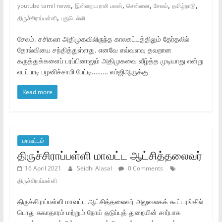
,
,
,
,
,
youtube tamil news
இன்றைய ராசி பலன்
சென்னை
சேலம்
தமிழ்நாடு
,
திருச்சிராப்பள்ளி
புதுடெல்லி
சேலம். சசிகலா அதிமுகவிலிருந்த காலகட்டத்திலும் தேர்தலில்
தோல்வியை சந்தித்துள்ளது. எனவே எவ்வளவு தவறான
கருத்துக்களைப் பரப்பினாலும் அதிமுகவை வீழ்த்த முடியாது என்று
எடப்பாடி பழனிச்சாமி பேட்டி……… எம்ஜிஆருக்கு
Read more
மாவட்டம்
திருச்சிராப்பள்ளி மாவட்ட ஆட்சித்தலைவர்‌
16 April 2021
Seidhi Alasal
0 Comments
திருச்சிராப்பள்ளி
திருச்சிராப்பள்ளி மாவட்ட ஆட்சித்தலைவர்‌ அலுவலகக்‌ கூட்டரங்கில்‌
பொது சுகாதாரம்‌ மற்றும்‌ நோய்‌ தடுப்புத்‌ துறையின்‌ சார்பாக