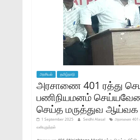
அரசியல்
தமிழ்நாடு
அரசாணை 401 ரத்து செய்த
பணிநியமனம் செய்யவேண்டு
செய்த மருத்துவ ஆய்வக நு
1 September 2025
Seidhi Alasal
அரசாணை 401 ர
வலியுறுத்தல்