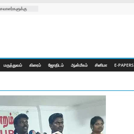
சவாளர்களுக்கு
 சங்க
டு
க்கு செயற்கை கால்
 முனிஸ்வரன்
ிழா
ீடியா சார்பாக
ி
மருத்துவம்
கிரைம்
ஜோ‌திட‌ம்
ஆன்மீகம்
சினிமா
E-PAPERS