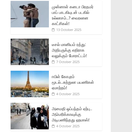
முன்னாள் கனடா பிரதமர்
பாப் பாடகியுடன் படகில்
உல்லாசம்..? வைரலான
காட்சிகள்!
13 October 2025
டீசல் மானியம் ரத்து:
அதிபருக்கு எதிராக
வலுக்கும் போராட்டம்!
7 October 2025
ஈபிள் கோபுரம்
மூடல்..சுற்றுலா பயணிகள்
ஏமாற்றம்!
4 October 2025
அமைதி ஒப்பந்தம் ஏற்பு..
அமெரிக்காவுக்கு
அடிபணிந்தது ஹமாஸ்!
4 October 2025