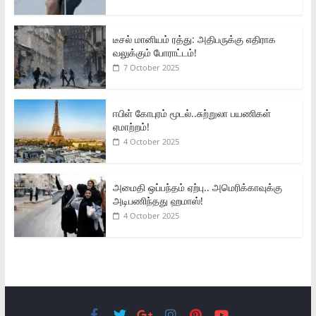
டீசல் மானியம் ரத்து: அதிபருக்கு எதிராக
வலுக்கும் போராட்டம்!
7 October 2025
ஈபிள் கோபுரம் மூடல்..சுற்றுலா பயணிகள்
ஏமாற்றம்!
4 October 2025
அமைதி ஒப்பந்தம் ஏற்பு.. அமெரிக்காவுக்கு
அடிபணிந்தது ஹமாஸ்!
4 October 2025