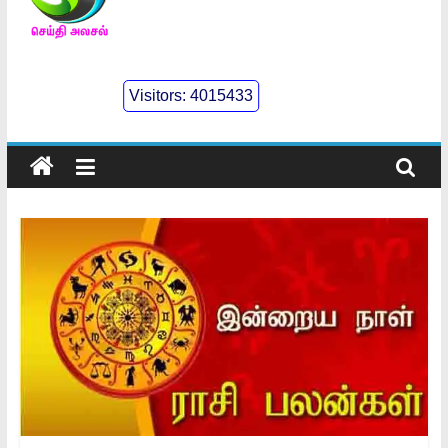
செய்திஅலசல்
l
Visitors:
4015433
Seidhialasal
Tamil
Online
NewsPaper