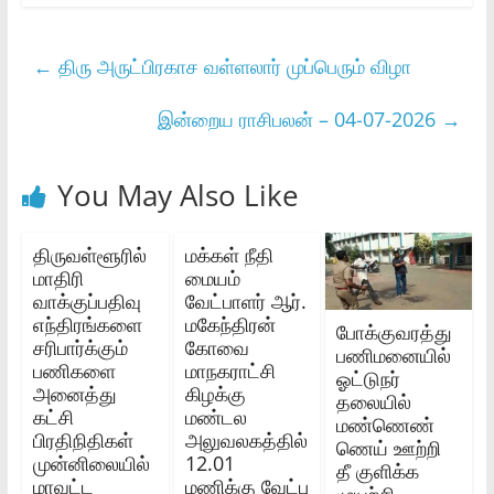
←
திரு அருட்பிரகாச வள்ளலார் முப்பெரும் விழா
இன்றைய ராசிபலன் – 04-07-2026
→
You May Also Like
திருவள்ளூரில்
மக்கள் நீதி
மாதிரி
மையம்
வாக்குப்பதிவு
வேட்பாளர் ஆர்.
எந்திரங்களை
மகேந்திரன்
போக்குவரத்து
சரிபார்க்கும்
கோவை
பணிமனையில்
பணிகளை
மாநகராட்சி
ஓட்டுநர்
அனைத்து
கிழக்கு
தலையில்
கட்சி
மண்டல
மண்ணெண்
பிரதிநிதிகள்
அலுவலகத்தில்
ணெய் ஊற்றி
முன்னிலையில்
12.01
தீ குளிக்க
மாவட்ட
மணிக்கு வேட்பு
முயற்சி