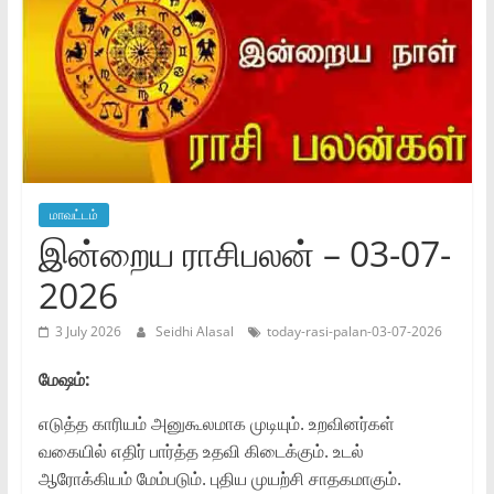
மாவட்டம்
இன்றைய ராசிபலன் – 03-07-
2026
3 July 2026
Seidhi Alasal
today-rasi-palan-03-07-2026
மேஷம்:
எடுத்த காரியம் அனுகூலமாக முடியும். உறவினர்கள்
வகையில் எதிர் பார்த்த உதவி கிடைக்கும். உடல்
ஆரோக்கியம் மேம்படும். புதிய முயற்சி சாதகமாகும்.