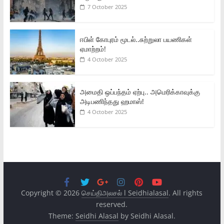
7 October 2025
ஈபிள் கோபுரம் மூடல்..சுற்றுலா பயணிகள்
ஏமாற்றம்!
4 October 2025
அமைதி ஒப்பந்தம் ஏற்பு.. அமெரிக்காவுக்கு
அடிபணிந்தது ஹமாஸ்!
4 October 2025
Copyright © 2026
செய்திஅலசல் l Seidhialasal
. All rights
reserved.
Theme:
Seidhi Alasal
by Seidhi Alasal.