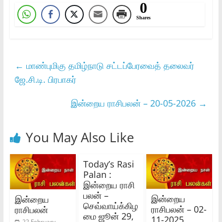
0
Shares
←
மாண்புமிகு தமிழ்நாடு சட்டப்பேரவைத் தலைவர்
ஜே.சி.டி. பிரபாகர்
இன்றைய ராசிபலன் – 20-05-2026
→
You May Also Like
Today’s Rasi
Palan :
இன்றைய ராசி
பலன் –
இன்றைய
இன்றைய
செவ்வாய்க்கிழ
ராசிபலன் – 02-
ராசிபலன்
மை ஜூன் 29,
11-2025
22 February