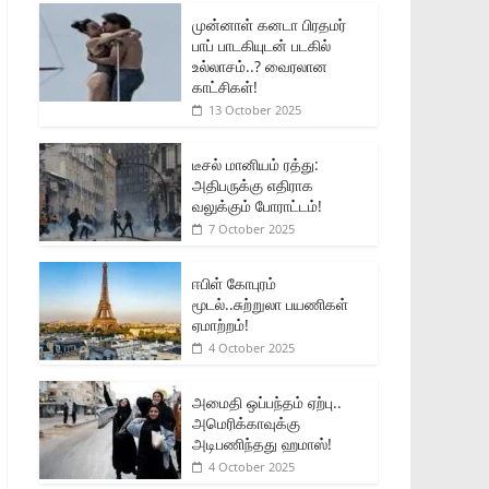
முன்னாள் கனடா பிரதமர்
பாப் பாடகியுடன் படகில்
உல்லாசம்..? வைரலான
காட்சிகள்!
13 October 2025
டீசல் மானியம் ரத்து:
அதிபருக்கு எதிராக
வலுக்கும் போராட்டம்!
7 October 2025
ஈபிள் கோபுரம்
மூடல்..சுற்றுலா பயணிகள்
ஏமாற்றம்!
4 October 2025
அமைதி ஒப்பந்தம் ஏற்பு..
அமெரிக்காவுக்கு
அடிபணிந்தது ஹமாஸ்!
4 October 2025