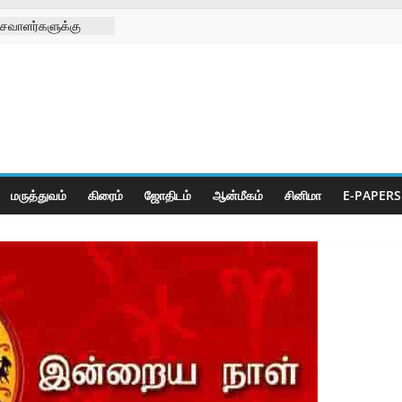
சவாளர்களுக்கு
 சங்க
டு
க்கு செயற்கை கால்
 முனிஸ்வரன்
ிழா
ீடியா சார்பாக
ி
மருத்துவம்
கிரைம்
ஜோ‌திட‌ம்
ஆன்மீகம்
சினிமா
E-PAPERS