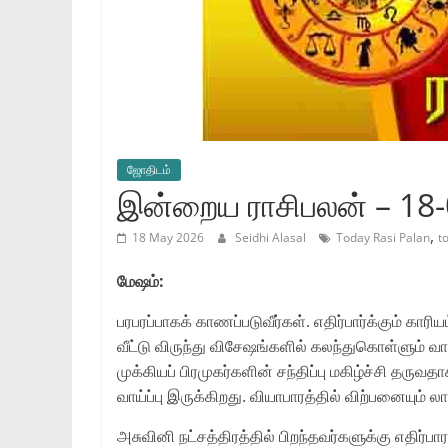
ஜோ‌திட‌ம்
இன்றைய ராசிபலன் – 18
,
18 May 2026
Seidhi Alasal
Today Rasi Palan
t
மேஷம்:
பரபரப்பாகக் காணப்படுவீர்கள். எதிர்பார்க்கும் காரி
வீட்டு விருந்து விசேஷங்களில் கலந்துகொள்ளும் வ
முக்கியப் பிரமுகர்களின் சந்திப்பு மகிழ்ச்சி தருவ
வாய்ப்பு இருக்கிறது. வியாபாரத்தில் விற்பனையும் லா
அசுவினி நட்சத்திரத்தில் பிறந்தவர்களுக்கு எதிர்பா