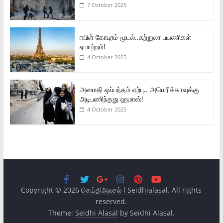
7 October 2025
ஈபிள் கோபுரம் மூடல்..சுற்றுலா பயணிகள்
ஏமாற்றம்!
4 October 2025
அமைதி ஒப்பந்தம் ஏற்பு.. அமெரிக்காவுக்கு
அடிபணிந்தது ஹமாஸ்!
4 October 2025
Copyright © 2026
செய்திஅலசல் l Seidhialasal
. All rights
reserved.
Theme:
Seidhi Alasal
by Seidhi Alasal.