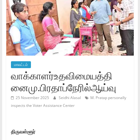
மாவட்டம்
வாக்காளர்உதவிமையத்தி
னைமு.பிரதாப்நேரில்ஆய்வு
25 November 2025
Seidhi Alasal
M. Pratap personally
inspects the Voter Assistance Center
திருவள்ளூர்