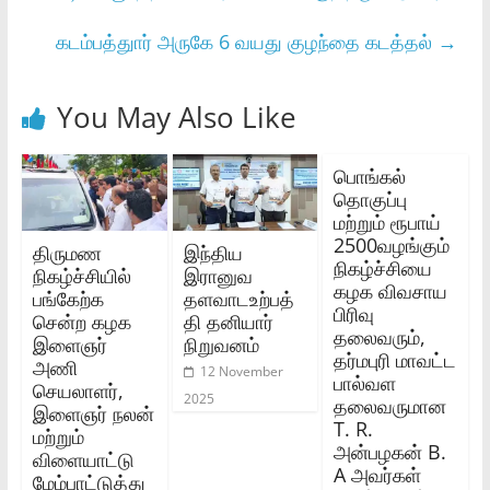
கடம்பத்துார் அருகே 6 வயது குழந்தை கடத்தல்
→
You May Also Like
பொங்கல்
தொகுப்பு
மற்றும் ரூபாய்
2500வழங்கும்
திருமண
இந்திய
நிகழ்ச்சியை
நிகழ்ச்சியில்
இரானுவ
கழக விவசாய
பங்கேற்க
தளவாடஉற்பத்
பிரிவு
சென்ற கழக
தி தனியார்
தலைவரும்,
இளைஞர்
நிறுவனம்
தர்மபுரி மாவட்ட
அணி
12 November
பால்வள
செயலாளர்,
2025
தலைவருமான
இளைஞர் நலன்
T. R.
மற்றும்
அன்பழகன் B.
விளையாட்டு
A அவர்கள்
மேம்பாட்டுத்து