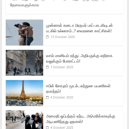
தேவைகளுக்காக
முன்னாள் கனடா பிரதமர் பாப் பாடகியுடன்
படகில் உல்லாசம்..? வைரலான காட்சிகள்!
13 October 2025
டீசல் மானியம் ரத்து: அதிபருக்கு எதிராக
வலுக்கும் போராட்டம்!
7 October 2025
ஈபிள் கோபுரம் மூடல்..சுற்றுலா பயணிகள்
ஏமாற்றம்!
4 October 2025
அமைதி ஒப்பந்தம் ஏற்பு.. அமெரிக்காவுக்கு
அடிபணிந்தது ஹமாஸ்!
4 October 2025