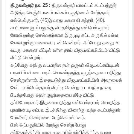
திருவள்ளூர் நவ 25 :
திருவள்ளூர் மாவட்டம் கடம்பத்தூர்
அடுத்த செஞ்சிபானம்பாக்கம் பகுதியைச் சேர்ந்தவர்
எஸ்பெல்குமார், (45)இவரது மனைவி சுந்தரி, (40).
சபரிமலை ஐயப்பனுக்கு விரதமிருந்து எஸ்பெல் குமார்
கோவிலுக்கு செல்வதற்காக இருமுடி கட்ட அருகில் உள்ள
கோவிலுக்கு மனைவியுடன் சென்றார். அப்போது தனது 6
வயது மகனை வீட்டில் உள்ள தாய் விஜயலட்சுமியிடம் விட்டு
விட்டு சென்றார்.
அப்போது அங்கு வடமாநில நபர் ஒருவர் விஜயலட்சுமியுடன்
மாடியில் விளையாடிக் கொண்டிருந்த குழந்தையை பறித்து
சென்றுள்ளார். இதையடுத்து விஜயலட்சுமியின் அலறலைக்
கேட்ட எஸ்பெல்குமார் விரட்டி சென்று வடமாநில நபரை
பிடித்தபோது அவர் குழந்தையை கீழே விட்டு
தப்பியோடினார்.இதனையடுத்து எஸ்பெல்குமார் கொடுத்த
புகாரின்படி சம்பவ இடத்திற்கு விரைந்து வந்த கடம்பத்துார்
போலீசார் விசாரணை மேற்கொண்டனர்.
பின் அப்பகுதியில் ரோந்து சென்ற போது
சந்தேகத்திற்கிடமான முறையில் சுற்றித்திரிந்த நபரை