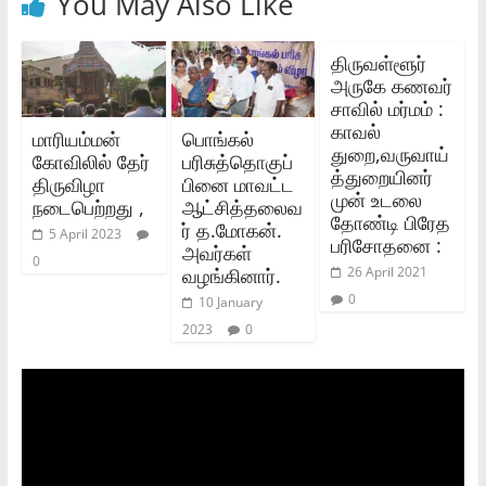
You May Also Like
திருவள்ளூர்
அருகே கணவர்
சாவில் மர்மம் :
காவல்
மாரியம்மன்
பொங்கல்
துறை,வருவாய்
கோவிலில் தேர்
பரிசுத்தொகுப்
த்துறையினர்
திருவிழா
பினை மாவட்ட
முன் உடலை
நடைபெற்றது ,
ஆட்சித்தலைவ
தோண்டி பிரேத
ர் த.மோகன்.
5 April 2023
பரிசோதனை :
அவர்கள்
0
வழங்கினார்.
26 April 2021
0
10 January
2023
0