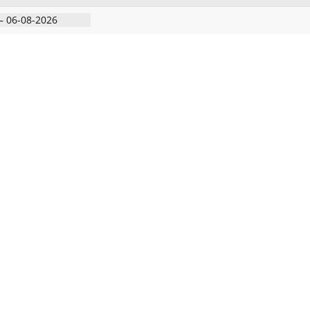
– 06-08-2026
 அதிரடி பேட்டிஒரு
குற்றவாளி, சார்பு
ல்நுட்பத்துடன்
பகுதியில்