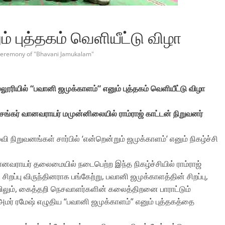
் புத்தகம் வெளியீட்டு விழா
ceremony of "Bhavani Jamukalam"
ூரியில் “பவானி ஜமுக்காளம்” எனும் புத்தகம் வெளியீட்டு விழா
்கர் வானவராயர் மமுன்னிலையில் ராம்ராஜ் காட்டன் நிறுவனர்
 நிறுவனங்கள் சார்பில் ‘என்றென்றும் ஜமுக்காளம்’ எனும் நிகழ்ச்சி
ானவராயர் தலைமையில் நடைபெற்ற இந்த நிகழ்ச்சியில் ராம்ராஜ்
ிறப்பு விருந்தினராக பங்கேற்று, பவானி ஜமுக்காளத்தின் சிறப்பு,
ையிலும், கைத்தறி நெசவாளர்களின் கலைத்திறனை பாராட்டும்
 அமர் ரமேஷ் எழுதிய “பவானி ஜமுக்காளம்” எனும் புத்தகத்தை