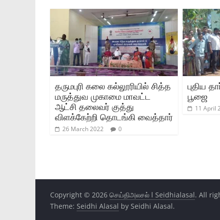
தருமபுரி கலை கல்லூரியில் சித்த
புதிய த
மருத்துவ முகாமை மாவட்ட
பூஜை
ஆட்சி தலைவர் குத்து
11 April
விளக்கேற்றி தொடங்கி வைத்தார்
26 March 2022
0
Copyright © 2026
செய்திஅலசல் l Seidhialasal
. All ri
Theme:
Seidhi Alasal
by Seidhi Alasal.