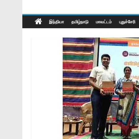
இந்தியா
தமிழ்நாடு
மாவட்டம்
புதுச்சேரி