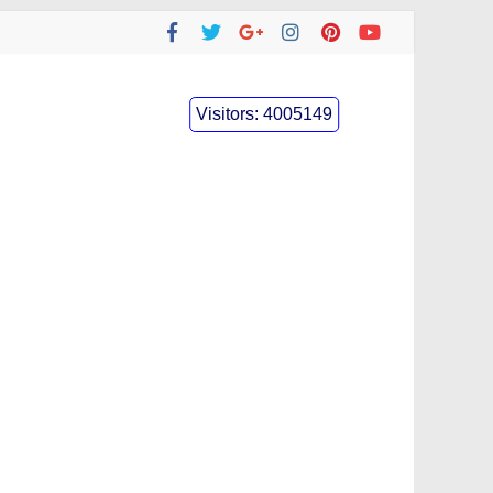
Visitors:
4005149