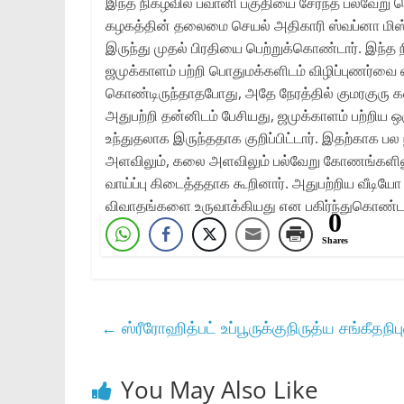
இந்த நிகழ்வில் பவானி பகுதியை சேர்ந்த பல்வேறு ந
கழகத்தின் தலைமை செயல் அதிகாரி ஸ்வப்னா மிஸ்ரா
இருந்து முதல் பிரதியை பெற்றுக்கொண்டார். இந்த ந
ஜமுக்காளம் பற்றி பொதுமக்களிடம் விழிப்புணர்வை
கொண்டிருந்தாதபோது, அதே நேரத்தில் குமரகுரு க
அதுபற்றி தன்னிடம் பேசியது, ஜமுக்காளம் பற்றி
உந்துதலாக இருந்ததாக குறிப்பிட்டார். இதற்காக பல 
அளவிலும், கலை அளவிலும் பல்வேறு கோணங்களிலும
வாய்ப்பு கிடைத்ததாக கூறினார். அதுபற்றிய வீட
விவாதங்களை உருவாக்கியது என பகிர்ந்துகொண்டார்
0
Shares
←
ஸ்ரீரோஹித்பட் உப்பூருக்குநிருத்ய சங்கீதநி
You May Also Like