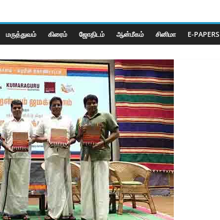
மருத்துவம்
கிரைம்
ஜோ‌திட‌ம்
ஆன்மீகம்
சினிமா
E-PAPERS