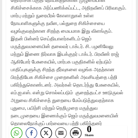
தொராசிக் பகுதி நோய்களுக்கான முழுமையான
சிகிச்சைக்காக அர்ப்பணிக்கப்பட்ட, அதிநவீனப் பிரிவாகும்.
மார்பு மற்றும் நுரையீரல் கோளாறுகள் உள்ள
நோயாளிகளுக்கு நவீன, பல்துறை சிகிச்சையை
வழங்குவதற்கான சிறந்த மையமாக இது விளங்கும்.
இதன் பின்னர் செய்தியாளர்களிடம் ஜெம்
மருத்துவமனையின் தலைவர் டாக்டர். சி. பழனிவேலு
மற்றும் இணை நிர்வாக இயக்குநர் டாக்டர். பிரவீண் ராஜ்
ஆகியோர் பேசுகையில், மார்பக பகுதிகளில் ஏற்படும்
பாதிப்புகளுக்கு சிறந்த தீர்வுகளை வழங்க அதற்கான
பிரத்தியேக சிகிச்சை முறைகளின் அவசியத்தை பற்றி
பகிர்ந்துகொண்டனர். அவர்கள் தொடர்ந்து பேசுகையில்,
எம்.ஐ.எஸ். என்று சொல்லப்படும் குறைந்தபட்ச ஊடுருவல்
அறுவை சிகிச்சைத் துறையை மேம்படுத்துவதற்காக
புதுமை, பயிற்சி மற்றும் நெறிமுறை மருத்துவ
நடைமுறையை இணைக்கும் ஜெம் மருத்துவமனையின்
தொலைநோக்குப் பார்வையை பற்றி பகிர்ந்தனர்
0
Shares