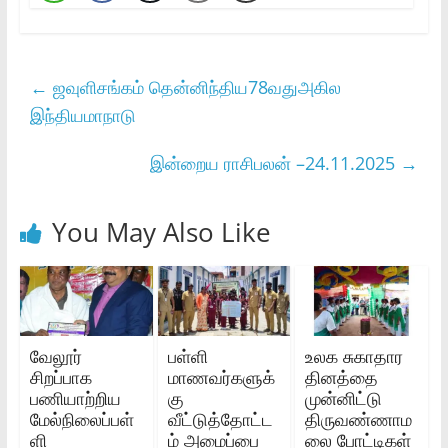
←
ஜவுளிசங்கம் தென்னிந்திய78வதுஅகில
இந்தியமாநாடு
இன்றைய ராசிபலன் –24.11.2025
→
You May Also Like
வேலூர்
பள்ளி
உலக சுகாதார
சிறப்பாக
மாணவர்களுக்
தினத்தை
பணியாற்றிய
கு
முன்னிட்டு
மேல்நிலைப்பள்
வீட்டுத்தோட்ட
திருவண்ணாம
ளி
ம் அமைப்பை
லை போட்டிகள்