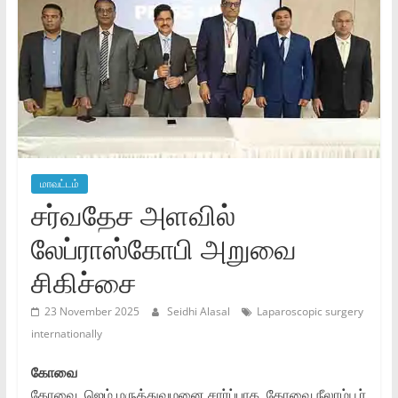
மாவட்டம்
சர்வதேச அளவில்
லேப்ராஸ்கோபி அறுவை
சிகிச்சை
23 November 2025
Seidhi Alasal
Laparoscopic surgery
internationally
கோவை
கோவை, ஜெம் மருத்துவமனை சார்ப்பாக, கோவை நீலாம்பூர்