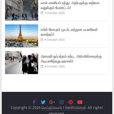
டீசல் மானியம் ரத்து: அதிபருக்கு எதிராக
வலுக்கும் போராட்டம்!
7 October 2025
ஈபிள் கோபுரம் மூடல்..சுற்றுலா பயணிகள்
ஏமாற்றம்!
4 October 2025
அமைதி ஒப்பந்தம் ஏற்பு.. அமெரிக்காவுக்கு
அடிபணிந்தது ஹமாஸ்!
4 October 2025
Copyright © 2026
செய்திஅலசல் l Seidhialasal
. All rights
reserved.