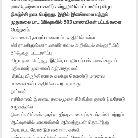
ராமகிருஷ்ணா மகளிர் கல்லூரியில் பட்டமளிப்பு விழா
நிகழ்ச்சி நடைபெற்றது. இதில் இளங்கலை மற்றும்
முதுகலை பாட பிரிவுகளில் 503 மாணவிகள் பட்டங்களை
பெற்றனர்.
கோவை ஆவாரம்பாளையம் பகுதியில் உள்ள
ஸ்ரீ ராமகிருஷ்ணா மகளிர் கலை அறிவியல் கல்லூரியில்
31ஆவது பட்டமளிப்பு
விழா நடைபெற்றது. இதில், பாரதியார் பல்கலைக்கழகப்
பதிவாளர் முனைவர் ஆர்.ராஜவவல்
சிறப்பு விருந்தினராக கலந்து கொண்டு மாணவ
மாணவிகள் மத்தியில் கூறியதாவது..
நாட்டின்
எதிர்காலம் இளைய தலைமுறை சிந்திக்க தூண்டுவதோடு
சமூகத்தில்
நிலவும், சிக்கல்களுக்கு தீர்வு காணவும், உயர்கல்வி மற்றும்
ஆய்வுகளில் மாணவிகள் ஆர்வத்துடன் தொடர்ந்து
செயல்பட வேண்டும் என்றார். கல்வி
என்பது நமக்கு மட்டுமல்லாமல் பிறருக்கும் பயன் தரும்