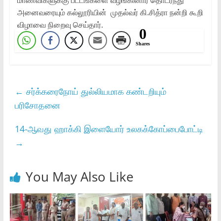
மாணவிகளுக்கு பட்டங்களை வழங்கினார் தொடர்ந்து
அனைவரையும் கல்லூரியின் முதல்வர் கி.சித்ரா நன்றி கூறி
விழாவை நிறைவு செய்தார்.
0
Shares
←
சர்க்கரைநோய் துல்லியமாக கண்டறியும்
பரிசோதனை
14-ஆவது ஹாக்கி இளையோர் உலகக்கோப்பைபோட்டி
→
You May Also Like