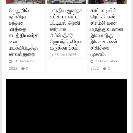
வேலூரில்
பாரதிய ஜனதா
காட்பாடியில்
நள்ளிரவு
கட்சி மாவட்ட
ரெட் கிராஸ்
சந்தன
பட்டியல் அணி
சிஎம்சி கண்
மரத்தை
சார்பாக
மருத்துவமனை
கடத்தியவர்க
அம்பேத்கர்
இணைந்து
ளை
ஜெயந்தி விழா
இலவச கண்
மடக்கிபிடித்த
கருத்தரங்கம்!
சிகிச்சை
காவல்துறை
முகாம்.
25 April 2025
31 December
23 November
2022
0
2022
0