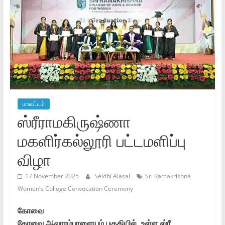
மாவட்டம்
ஸ்ரீராமகிருஷ்ணா
மகளிர்கல்லூரி பட்டமளிப்பு
விழா
17 November 2025
Seidhi Alasal
Sri Ramakrishna
Women's College Convocation Ceremony
கோவை
கோவை ஆவாரம்பாளையம் பகுதியில், உள்ள ஸ்ரீ