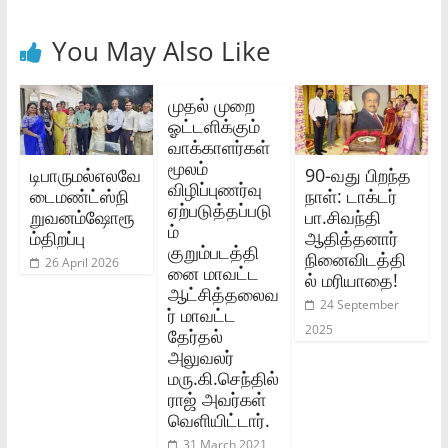
You May Also Like
முதல் முறை
ஓட்டளிக்கும்
வாக்காளர்கள்
மூலம்
டிபாருமல்எலவே
90-வது பிறந்த
விழிப்புணர்வு
டைமண்ட்ஸ்நி
நாள்: டாக்டர்
ஏற்படுத்தப்படு
றுவனம்ஷோரூ
பா.சிவந்தி
ம்
ம்திறப்பு
ஆதித்தனார்
குறும்படத்தி
நினைவிடத்தி
26 April 2026
னை மாவட்ட
ல் மரியாதை!
ஆட்சித்தலைவ
24 September
ர் மாவட்ட
2025
தேர்தல்
அலுவலர்
மரு.கி.செந்தில்
ராஜ் அவர்கள்
வெளியிட்டார்.
31 March 2021