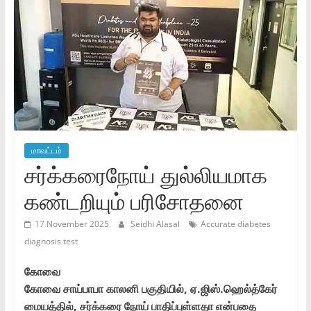
மாவட்டம்
சர்க்கரைநோய் துல்லியமாக
கண்டறியும் பரிசோதனை
17 November 2025
Seidhi Alasal
Accurate diabetes
diagnosis test
கோவை
கோவை சாய்பாபா காலனி பகுதியில், ஏ.ஜிஸ்.ஹெல்த்கேர்
மையத்தில், சர்க்கரை நோய் பாதிப்புள்ளதா என்பதை