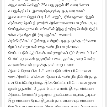
அலுவலகம் செல்லும் 25வயது முதல் 45 வரையிலான
வயதுக்குட்பட்ட இளைஞர்களுக்கு ஒரு வார காலம்
இலவசமாக ஹெச்.பி.ஏ.1.சி எனும், பரிசோதனை மற்றும்
சர்க்கரை நோய் நிபுணரின் ஆலோசனையை வழங்க முடிவு
செய்துள்ளதாகவும், எங்களின் இந்த நிகழ்வு பெல்ஜியத்தில்
உள்ள சர்வதேச நீரிழிவு அறக்கட்டளையால்
அங்கீகரிக்கப்பட்டுள்ளது என்றார். ஒரு நபருக்கு சர்க்கரை
நோய் உள்ளதா என்பதை கண்டறிய வழக்கமாக
செய்யப்படும் ஆர்.பி.எஸ். என்றழைக்கப்படும் ரேண்டம் பிளட்
டெஸ்ட் முடிவுகள் ஒருவரின் உணவு, தூக்க முறை போன்ற
காரணங்களால் நாளுக்கு நாள் மாறுபடலாம்.
ஆனால் ஹெச்.பி.ஏ.1.சி எனப்படும் நவீன பரிசோதனை
உலக அளவில், சர்க்கரை நோயைக் கண்டறிவதில் சிறந்தது
என பெயர்பெற்றுள்ளது.இந்த மேம்பட்ட பரிசோதனை முறை
மூலம் ஒருவரின் 3 முதல் 6 மாத சராசரி இரத்த சர்க்கரை
அளவை கொண்டு முடிவுகள் துல்லியமாக வழங்க முடியும்.
இது சர்க்கரை நோய் இருக்கிறதா என்பதையும் சர்க்கரை
நோயின் வருவதற்கான ஆரம்ப நிலையை கண்டறிவதற்கும்,