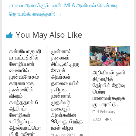
சாலை அமைக்கும் பணி..MLA அனிபால் கென்னடி
தொடங்கி வைத்தார்!
→
You May Also Like
கன்னியாகுமரி
முன்னால்
மாவட்டத்தில்
தலைவர்
கோழிப்பண்
சிட்டி,வி,முரு
ணையில்
கேசன்
அறிவியல் ஒளி
முன்விரோதம்
அவர்கள்
திறனறித்
காரணமாக
தலைமையில்
தேர்வில் தேர்வு
தண்ணீரில்
தமிழக
பெற்ற
விஷம்
முன்னால்
மாணவர்களுக்
கலந்ததால் 6
முதல்வர்
கு பாராட்டு..
ஆயிரம்
கலைஞர்
4 February
கோழிகள்
அவர்களின்
2023
0
உயிரிழப்பு….
98,வது பிறந்த
ஆரல்வாய்மொ
நாள் விழா
ழி போலீசார்
4 June 2021