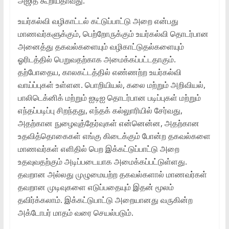
அஜித் கூறியதாவது:
உயர்கல்வி வழிகாட்டல் கட்டுப்பாட்டு அறை என்பது
மாணவர்களுக்கும், பெற்றோருக்கும் உயர்கல்வி தொடர்பான
அனைத்து தகவல்களையும் வழிகாட்டுதல்களையும்
ஓரிடத்தில் பெறுவதற்காக அமைக்கப்பட்டதாகும்.
தற்போதைய, காலகட்டத்தில் எண்ணற்ற உயர்கல்வி
வாய்ப்புகள் உள்ளன. பொறியியல், கலை மற்றும் அறிவியல்,
பாலிடெக்னிக் மற்றும் ஐடிஐ தொடர்பான படிப்புகள் மற்றும்
எந்தப்படிப்பு சிறந்தது, எந்தக் கல்லுாரியில் சேர்வது,
அதற்கான நுழைவுத்தேர்வுகள் என்னென்ன, அதற்கான
உதவித்தொகைகள் எங்கு கிடைக்கும் போன்ற தகவல்களை
மாணவர்கள் எளிதில் பெற இக்கட்டுப்பாட்டு அறை
உதவுவதற்கும் அடிப்படையாக அமைக்கப்பட்டுள்ளது.
தவறான அல்லது முழுமையற்ற தகவல்களால் மாணவர்கள்
தவறான முடிவுகளை எடுப்பதையும் இதன் மூலம்
தவிர்க்கலாம். இக்கட்டுபாட்டு அறையானது வருகின்ற
அக்டோபர் மாதம் வரை செயல்படும்.