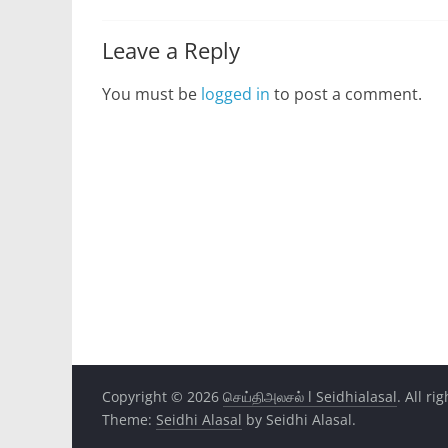
Leave a Reply
You must be
logged in
to post a comment.
Copyright © 2026
செய்திஅலசல் l Seidhialasal
. All ri
Theme:
Seidhi Alasal
by Seidhi Alasal.