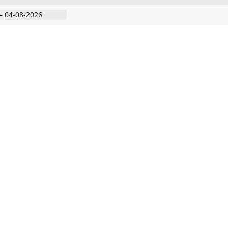
– 05-08-2026
– 04-08-2026
– 03-08-2026
்ற கோவில் விழா
ற்ற கண்டன