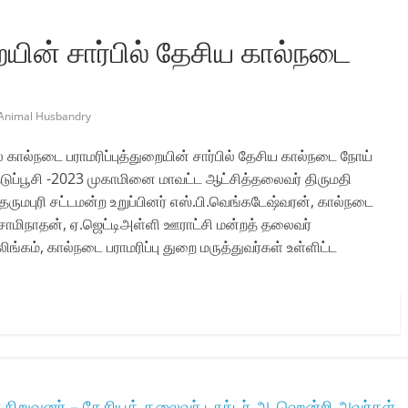
ையின் சார்பில் தேசிய கால்நடை
Animal Husbandry
ியில் கால்நடை பராமரிப்புத்துறையின் சார்பில் தேசிய கால்நடை நோய்
ய் தடுப்பூசி -2023 முகாமினை மாவட்ட ஆட்சித்தலைவர் திருமதி
தருமபுரி சட்டமன்ற உறுப்பினர் எஸ்.பி.வெங்கடேஷ்வரன், கால்நடை
சாமிநாதன், ஏ.ஜெட்டிஅள்ளி ஊராட்சி மன்றத் தலைவர்
கம், கால்நடை பராமரிப்பு துறை மருத்துவர்கள் உள்ளிட்ட
் நிறுவனர் – தேசியத் தலைவர் டாக்டர் ஆ.ஹென்றி அவர்கள்