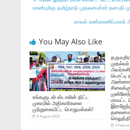
மாண்புமிகு தமிழ்நாடு முதலமைச்சர் தளபதி மு
காவல் கண்காணிப்பாளர் அ
You May Also Like
தருமபுரி
முதல்வர
அவர்களி
யொட்டி ந
அண்ணாவி
சிலைக்க
முன்னேற்
உங்களுடன் ஸ்டாலின் திட்ட
மாவட்ட 
முகாமில் அதிகாரிகளை
இராஜேந்
முற்றுகையிட்ட பொதுமக்கள்!
தலைமைய
8 August 2025
செலுத்
3 Februa