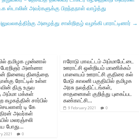
.க ஸ்டாலின் அவர்களுக்கு பிறந்தநாள் வாழ்த்து
லுவலகத்திற்கு அழைத்து சான்றிதழ் வழங்கி பாராட்டினார்
→
யில் தமிழக முன்னால்
ஈரோடு மாவட்டம் அம்மாபேட்டை
் பேரறிஞர் அண்ணா
ஊராட்சி ஒன்றியம் மாணிக்கம்
ன் நினைவு தினத்தை
பாளையம் ஊராட்சி குதிரை கல்
ான்கு ரோட்டில் உள்ள
மேடு காலனி பகுதியில் தமிழக
ன் திரு உருவ
அரசு நலத்திட்டங்கள்,
ு அம்மா மக்கள்
சாதனைகள் குறித்து புகைப்பட
ற கழகத்தின் சார்பில்
கண்காட்சி…
செயலாளர் டி கே
9 February 2021
0
திரன் அவர்கள்
ில் மலரஞ்சலி
திய போது…
ry 2021
0