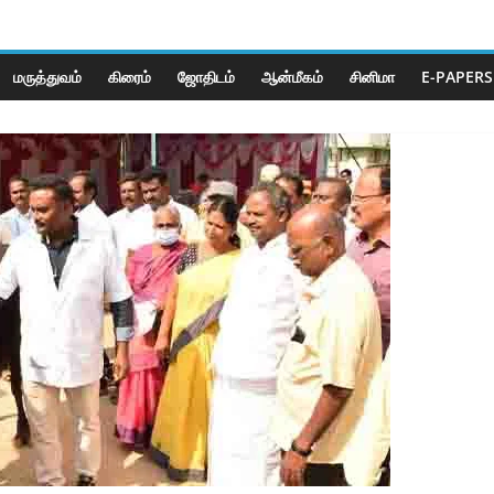
மருத்துவம்
கிரைம்
ஜோ‌திட‌ம்
ஆன்மீகம்
சினிமா
E-PAPERS