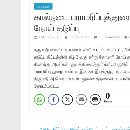
மாவட்டம்
கால்நடை பராமரிப்புத்துற
நோய் தடுப்பு
1 March 2023
Seidhi Alasal
0 Comments
தருமபுரி மாவட்டம், நல்லம்பள்ளி வட்டம், எர்ரப்பட்ட
தடுப்பு திட்டத்தின் கீழ் 3-வது சுற்று கோமாரி நோ
கி.சாந்தி அவர்கள் துவக்கிவைத்தார்கள். அருகில் 
பராமரிப்பு துறை மண்டல இணை இயக்குநர் மரு.ரெ.
திருமதி.அ.கௌரம்மாள், துணைத்தலைவர் ஏ.காசிலிங்
தொடர்புடைய
0
Shares
←
அகில இந்திய ரியல் எஸ்டேட் கூட்டமைப்பின