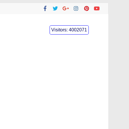
Visitors:
4002071