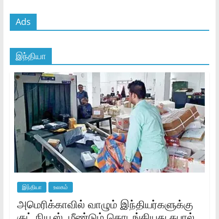
Ads
இந்தியா
இந்தியா
உலகம்
அமெரிக்காவில் வாழும் இந்தியர்களுக்கு
குட் நியூஸ்..மீண்டும் தொடங்கியது தபால்