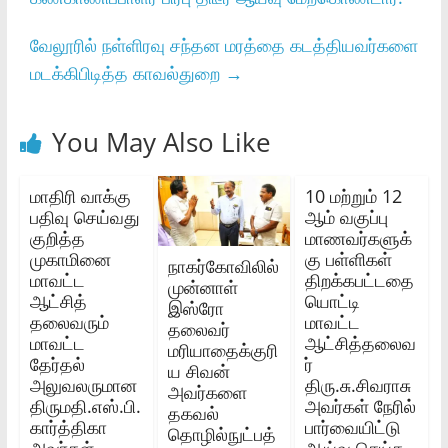
வேலூரில் நள்ளிரவு சந்தன மரத்தை கடத்தியவர்களை
மடக்கிபிடித்த காவல்துறை
→
You May Also Like
மாதிரி வாக்கு
10 மற்றும்‌ 12
பதிவு செய்வது
ஆம்‌ வகுப்பு
குறித்த
மாணவர்களுக்
முகாமினை
கு பள்ளிகள்‌
நாகர்கோவிலில்
மாவட்ட
திறக்கபட்டதை
முன்னாள்
ஆட்சித்‌
யொட்டி
இஸ்ரோ
தலைவரும்‌
மாவட்ட
தலைவர்
மாவட்ட
ஆட்சித்தலைவ
மரியாதைக்குரி
தேர்தல்‌
ர்‌
ய சிவன்
அலுவலருமான
திரு.சு.சிவராசு
அவர்களை
திருமதி.எஸ்‌.பி.
அவர்கள்‌ நேரில்‌
தகவல்
கார்த்திகா
பார்வையிட்டு
தொழில்நுட்பத்
அவர்கள்‌
ஆய்வு செய்த