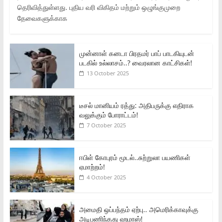
தெரிவித்துள்ளது. புதிய வரி விகிதம் மற்றும் ஒழுங்குமுறை
தேவைகளுக்காக
முன்னாள் கனடா பிரதமர் பாப் பாடகியுடன்
படகில் உல்லாசம்..? வைரலான காட்சிகள்!
13 October 2025
டீசல் மானியம் ரத்து: அதிபருக்கு எதிராக
வலுக்கும் போராட்டம்!
7 October 2025
ஈபிள் கோபுரம் மூடல்..சுற்றுலா பயணிகள்
ஏமாற்றம்!
4 October 2025
அமைதி ஒப்பந்தம் ஏற்பு.. அமெரிக்காவுக்கு
அடிபணிந்தது ஹமாஸ்!