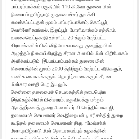
பாப்பரம்பாக்கம் பகுதியில் 110 கி.வோ துணை மின்
நிலையம் தமிழ்நாடு முதலமைச்சர் துவக்கி
வைக்கப்பட்டதன் மூலம் பாப்பரம்பாக்கம், கொப்பூர்,
வெள்ளேரிதாங்கல். இலுப்பூர், போளிவாக்கம் சத்திரம்.
வலசைவெட்டிகாடு உள்ளிட்ட 20-க்கும் மேற்ப்பட்ட
கிராமங்களில் மின் விநியோகமானது குறைந்த மின்
அழுத்தம் நிலையிலிருந்து சீரான அளவில் மின் விநியோகம்
அளிக்கப்படும். இப்பாப்பரம்பாக்கம் துணை மின்
நிலையத்தின் மூலம் 2000-த்திற்கும் மேற்பட்ட வீடுகளும்,
வணிக வளாகங்களும். தொழிற்சாலைகளும் சீரான
மின்சார வசதி பெற இயலும்.
சென்னை தலைமைச் செயலகத்தில் நடைபெற்ற
இந்நிகழ்ச்சியில் மின்சாரம், மதுவிலக்கு மற்றும்
ஆயத்தீர்வைத் துறை அமைச்சர் வி.செந்தில்பாலாஜி,
தலைமைச் செயலாளர் வெ.இறையன்பு, எரிசக்தித் துறை
கூடுதல் தலைமைச் செயலாளர் திரு. ரமேஷ்சந்த்
மீனா,தமிழ்நாடு மின் தொடரமைப்புக் கழகத்தின்
தலைவர்,தமிழ்நாடு மின் உற்பத்தி மற்றும் பகிர்மானக்