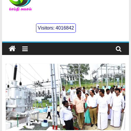
செய்திஅலசல்
l
Visitors:
4016842
Seidhialasal
Tamil
Online
NewsPaper