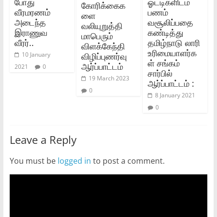
போது
ஓட்டிகளிடம்
கோரிக்கைக
வீரமரணம்
பணம்
ளை
அடைந்த
வசூலிப்பதை
வலியுறுத்தி
இராணுவ
கண்டித்து
மாபெரும்
வீரர்..
தமிழ்நாடு லாரி
விளக்கேந்தி
உரிமையாளர்க
விழிப்புணர்வு
10 January
ள் சங்கம்
ஆர்ப்பாட்டம்
2021
0
சார்பில்
19 March 2023
ஆர்ப்பாட்டம் :
0
8 January 2021
0
Leave a Reply
You must be
logged in
to post a comment.