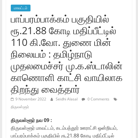
மாவட்டம்
பாப்பரம்பாக்கம் பகுதியில்
ரூ.21.88 கோடி மதிப்பீட்டில்
110 கி.வோ. துணை மின்
நிலையம் : தமிழ்நாடு
முதலமைச்சர் மு.க.ஸ்டாலின்
காணொளி காட்சி வாயிலாக
திறந்து வைத்தார்
9 November 2022
Seidhi Alasal
0 Comments
திருவள்ளூர்
திருவள்ளூர் நவ
09 :
திருவள்ளூர் மாவட்டம், கடம்பத்தூர் ஊராட்சி ஒன்றியம்,
பாப்பரம்பாக்கம் பகுதியில் ரூ.21.88 கோடி மதிப்பீட்டில்