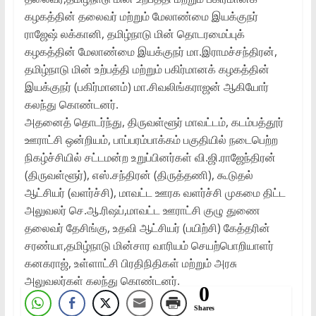
கழகத்தின் தலைவர் மற்றும் மேலாண்மை இயக்குநர்
ராஜேஷ் லக்கானி, தமிழ்நாடு மின் தொடரமைப்புக்
கழகத்தின் மேலாண்மை இயக்குநர் மா.இராமச்சந்திரன்,
தமிழ்நாடு மின் உற்பத்தி மற்றும் பகிர்மானக் கழகத்தின்
இயக்குநர் (பகிர்மானம்) மா.சிவலிங்கராஜன் ஆகியோர்
கலந்து கொண்டனர்.
அதனைத் தொடர்ந்து, திருவள்ளூர் மாவட்டம், கடம்பத்தூர்
ஊராட்சி ஒன்றியம், பாப்பரம்பாக்கம் பகுதியில் நடைபெற்ற
நிகழ்ச்சியில் சட்டமன்ற உறுப்பினர்கள் வி.ஜி.ராஜேந்திரன்
(திருவள்ளூர்), எஸ்.சந்திரன் (திருத்தணி), கூடுதல்
ஆட்சியர் (வளர்ச்சி), மாவட்ட ஊரக வளர்ச்சி முகமை திட்ட
அலுவலர் செ.ஆ.ரிஷப்,மாவட்ட ஊராட்சி குழு துணை
தலைவர் தேசிங்கு, உதவி ஆட்சியர் (பயிற்சி) கேத்தரின்
சரண்யா,தமிழ்நாடு மின்சார வாரியம் செயற்பொறியாளர்
கனகராஜ், உள்ளாட்சி பிரதிநிதிகள் மற்றும் அரசு
அலுவலர்கள் கலந்து கொண்டனர்.
0
Shares