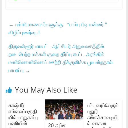
←
பள்ளி மாணவர்களுக்கு “பாம்பு பிடி மன்னர் ”
விழிப்புணர்வு..!
திருவள்ளூர் மாவட்ட ஆட்சியர் அலுவலகத்தில்
நடைபெற்ற மக்கள் குறை தீர்ப்பு கூட்ட அரங்கில்
மண்ணெண்ணெய் ஊற்றி தீக்குளிக்க முயன்றதால்
பரபரப்பு
→
You May Also Like
காஷ்மீர்
பட்டரைப்பெரும்
எல்லைப்பகுதி
புதூர்
யில் பாதுகாப்பு
சுங்கச்சாவடியி
பணியின்
ல் வாகன
20 அம்ச