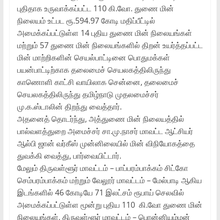
புதிதாக உருவாக்கப்பட்ட 110 கி.வோ. துணை மின்
நிலையம் உட்பட ரூ.594.97 கோடி மதிப்பீட்டில்
அமைக்கப்பட்டுள்ள 14 புதிய துணை மின் நிலையங்கள்
மற்றும் 57 துணை மின் நிலையங்களில் திறன் உயர்த்தப்பட்ட
மின் மாற்றிகளின் செயல்பாட்டினை பொதுமக்கள்
பயன்பாட்டிற்காக தலைமைச் செயலகத்திலிருந்து
காணொளி காட்சி வாயிலாக சென்னை, தலைமைச்
செயலகத்திலிருந்து தமிழ்நாடு முதலமைச்சர்
மு.க.ஸ்டாலின் திறந்து வைத்தார்.
அதனைத் தொடர்ந்து, அத்துணை மின் நிலையத்தில்
பால்வளத்துறை அமைச்சர் சா.மு.நாசர் மாவட்ட ஆட்சியர்
ஆல்பி ஜான் வர்கீஸ் முன்னிலையில் மின் விநியோகத்தை
துவக்கி வைத்து, பார்வையிட்டார்.
மேலும் திருவள்ளூர் மாவட்டம் – பாப்பரம்பாக்கம் சிட்கோ
செம்பரம்பாக்கம் மற்றும் வேலூர் மாவட்டம் – மேல்பாடி ஆகிய
இடங்களில் 46 கோடியே 71 இலட்சம் ரூபாய் செலவில்
அமைக்கப்பட்டுள்ள மூன்று புதிய 110 கி.வோ துணை மின்
நிலையங்கள், திருவள்ளூர் மாவட்டம் – பொன்னியம்மன்