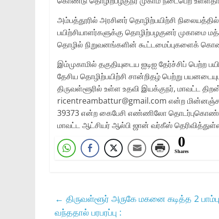
கொண்டு தொழிற்பழகுநர் முகாம் நடைபெற உள்ளதாக ம
அம்பத்தூரில் அரசினர் தொழிற்பயிற்சி நிலையத்தில்
பயிற்சியாளர்களுக்கு தொழிற்பழகுனர் முகாமை மத்த
தொழில் நிறுவனங்களின் கூட்டமைப்புகளைக் கொண்
இம்முகாமில் தகுதியுடைய ஐடிஐ தேர்ச்சிப் பெற்ற பயி
தேசிய தொழிற்பயிற்சி சான்றிதழ் பெற்று பயனடைய
திருவள்ளூரில் உள்ள உதவி இயக்குநர், மாவட்ட திற
ricentreambattur@gmail.com என்ற மின்னஞ்சல
39373 என்ற கைபேசி எண்ணிலோ தொடர்புகொண்டு த
மாவட்ட ஆட்சியர் ஆல்பி ஜான் வர்கீஸ் தெரிவித்துள்ள
0
Shares
←
திருவள்ளூர் அருகே மகனை கடித்த 2 பாம்ப
வந்ததால் பரபரப்பு :