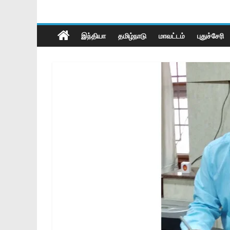
இந்தியா
தமிழ்நாடு
மாவட்டம்
புதுச்சேரி