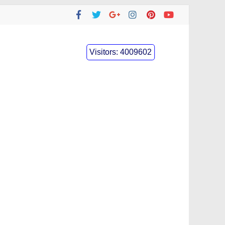
Visitors:
4009602