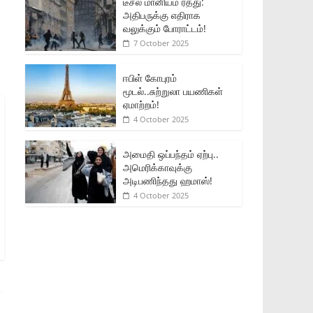
டீசல் மானியம் ரத்து:
அதிபருக்கு எதிராக
வலுக்கும் போராட்டம்!
7 October 2025
ஈபிள் கோபுரம்
மூடல்..சுற்றுலா பயணிகள்
ஏமாற்றம்!
4 October 2025
அமைதி ஒப்பந்தம் ஏற்பு..
அமெரிக்காவுக்கு
அடிபணிந்தது ஹமாஸ்!
4 October 2025