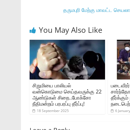
தருமபுரி மேற்கு மாவட்ட செயலாள
You May Also Like
சிறுமியை பாலியல்
படைவீரர
வன்கொடுமை செய்தவருக்கு 22
சார்ந்த
ஆண்டுகள் சிறை..போக்சோ
தீர்க்கும
நீதிமன்றம் பரபரப்பு தீர்ப்பு!
நடைபெற்
18 September 2025
6 Januar
Leave a Reply