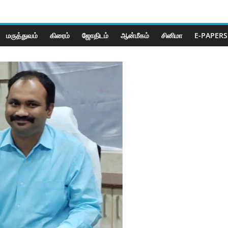
மருத்துவம்
கிரைம்
ஜோ‌திட‌ம்
ஆன்மீகம்
சினிமா
E-PAPERS