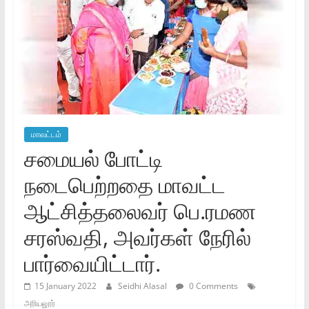
மாவட்டம்
சமையல் போட்டி
நடைபெற்றதை மாவட்ட
ஆட்சித்தலைவர் பெ.ரமண
சரஸ்வதி, அவர்கள் நேரில்
பார்வையிட்டார்.
15 January 2022
Seidhi Alasal
0 Comments
அரியலூர்