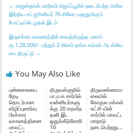
←
ராஜஸ்தான் மாநிலம் ஜெய்ப்பூரில் நடைபெற்ற அகில
இந்திய சப் ஜூனியர் 76 கிலோ பளுதூக்கும்
போட்டியில் முதல் இடம்
இருசக்கர வாகனத்தில் வைத்திருந்த பணம்
ரூ.1,28,000/- மற்றும் 2 கிராம் தங்க கம்மல் அடங்கிய
பை திருட்டு
→
You May Also Like
புன்னகையை
திருவள்ளூரில்
திருவண்ணாம
தேடி
பா.ம.க சார்பில்
லையில்
தொடர்பான
வன்னியர்களு
கோகுல மக்கள்
விழிப்புணர்வு
க்கு 20 சதவீத
கட்சி யின்
பிரச்சார
தனி இட
சார்பில் மாவட்ட
வாகனத்தினை
ஒதுக்கீடுகோரி
மாநாடு
மாவட்ட
10
நடைபெற்றது…