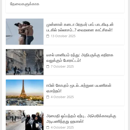
தேவைகளுக்காக
முன்னாள் கனடா பிரதமர் பாப் பாடகியுடன்
படகில் உல்லாசம்..? வைரலான காட்சிகள்!
13 October 2025
டீசல் மானியம் ரத்து: அதிபருக்கு எதிராக
வலுக்கும் போராட்டம்!
7 October 2025
ஈபிள் கோபுரம் மூடல்..சுற்றுலா பயணிகள்
ஏமாற்றம்!
4 October 2025
அமைதி ஒப்பந்தம் ஏற்பு.. அமெரிக்காவுக்கு
அடிபணிந்தது ஹமாஸ்!
4 October 2025