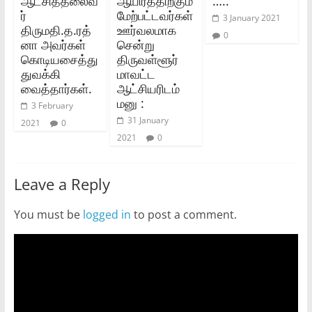
ஆட்சித்தலைவ
ஆயிரத்திற்கும்
…..
ர்‌
மேற்பட்டவர்கள்
3 January 2021
திருமதி.த.ரத்
ஊர்வலமாக
0
னா அவர்கள்‌
சென்று
கொடியசைத்து
திருவள்ளூர்
துவக்கி
மாவட்ட
வைத்தார்கள்‌.
ஆட்சியரிடம்
மனு :
3 February
31 January
2021
0
2021
0
Leave a Reply
You must be
logged in
to post a comment.