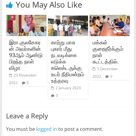
You May Also Like
இரா.குலசேகர
காற்று மாசு
மக்கள்
ன் அவர்களின்
புகார் மீது
குறைதீர்க்கும்
93ஆம் ஆண்டு
நடவடிக்கை
நாள்
பிறந்த நாள்
எடுக்க
கூட்டத்தில்.
விழா
கலெக்டருக்கு
5 December
உயர் நீதிமன்றம்
23 November
2022
0
உத்தரவு
2022
0
2 January 2023
0
Leave a Reply
You must be
logged in
to post a comment.