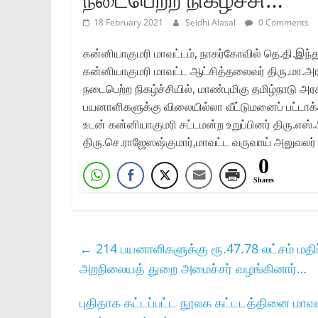
18 February 2021
Seidhi Alasal
0 Comments
கன்னியாகுமரி மாவட்டம்‌, நாகர்கோவில்‌ தெ.தி.இந்து
கன்னியாகுமரி மாவட்ட ஆட்சித்தலைவர்‌ திரு.மா.அர
நடைபெற்ற நிகழ்ச்சியில்‌, மாண்புமிகு தமிழ்நாடு அரசின்
பயனாளிகளுக்கு விலையில்லா வீட்டுமனைப்‌ பட்டாக
உடன்‌ கன்னியாகுமரி சட்டமன்ற உறுப்பினர்‌ திரு.எஸ்‌.ஆ
திரு.செ.ராஜேஸஷ்குமார்‌,மாவட்ட வருவாய்‌ அலுவலர்‌ 
0
Shares
←
214 பயனாளிகளுக்கு ரூ.47.78 லட்சம் மதிப
அறநிலையத் துறை அமைச்சர் வழங்கினார்…
புதிதாக கட்டப்பட்ட நூலக கட்டடத்தினை மாவட்ட 