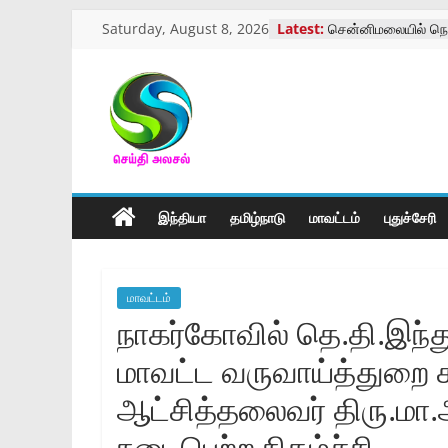
Skip
Saturday, August 8, 2026
Latest:
சென்னிமலையில் நெ
to
மருத்துவ முகாம்
கோவை வருமான வரி
content
ஓய்வூதியர்கள் மாநா
மாற்று திறனாளிகளு
செய்திஅலசல்
அளவீட்டு முகாம்
கோவை காந்திபார்க்
திருக்கோவில் திருவ
l
கோவையில் பாயண்ட் ம
நடைபெற்ற கண்காட்ச
இந்தியா
தமிழ்நாடு
மாவட்டம்
புதுச்சேரி
Seidhialasal
Tamil
மாவட்டம்
Online
நாகர்கோவில்‌ தெ.தி.இந்த
NewsPaper
மாவட்ட வருவாய்த்துறை சா
ஆட்சித்தலைவர்‌ திரு.மா.
நடைபெற்ற நிகழ்ச்சி…