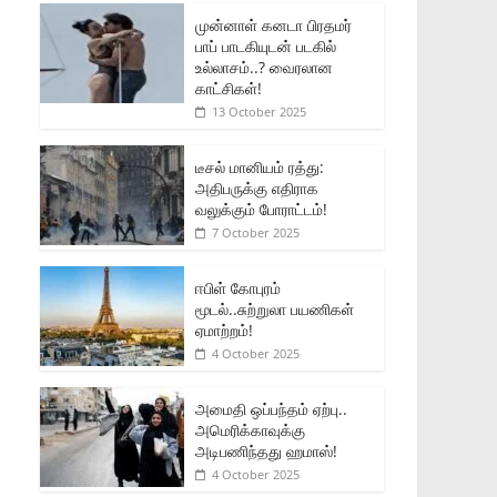
முன்னாள் கனடா பிரதமர்
பாப் பாடகியுடன் படகில்
உல்லாசம்..? வைரலான
காட்சிகள்!
13 October 2025
டீசல் மானியம் ரத்து:
அதிபருக்கு எதிராக
வலுக்கும் போராட்டம்!
7 October 2025
ஈபிள் கோபுரம்
மூடல்..சுற்றுலா பயணிகள்
ஏமாற்றம்!
4 October 2025
அமைதி ஒப்பந்தம் ஏற்பு..
அமெரிக்காவுக்கு
அடிபணிந்தது ஹமாஸ்!
4 October 2025