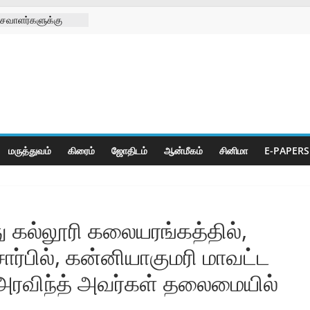
சவாளர்களுக்கு
 சங்க
டு
க்கு செயற்கை கால்
 முனிஸ்வரன்
ிழா
ீடியா சார்பாக
ி
மருத்துவம்
கிரைம்
ஜோ‌திட‌ம்
ஆன்மீகம்
சினிமா
E-PAPERS
ு கல்லூரி கலையரங்கத்தில்‌,
ர்பில்‌, கன்னியாகுமரி மாவட்ட
அரவிந்த்‌ அவர்கள்‌ தலைமையில்‌