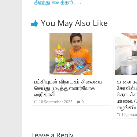
திறந்து வைத்தார்‌.
→
You May Also Like
பக்தியுடன் விநாயகர் சிலையை
காலை உண
செய்து முடித்துள்ளார்லோக
கோவில்பட
ஹரிதரன்
தொடக்கப்
மாணவ/ம
18 September 2023
0
வழங்கப்ப
19 Janua
Leave a Reply