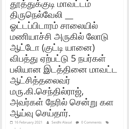
தூத்துக்குடி மாவட்டம்‌
திருநெல்வேலி‌ __
ஓட்டப்பிடாரம்‌ சாலையில்‌
மணியாச்சி அருகில்‌ லோடு
ஆட்டோ (குட்டி யானை)
விபத்து ஏற்பட்டு 5 நபர்கள்‌
பலியான இடத்தினை மாவட்ட
ஆட்சித்தலைவர்‌
மரு.கி.செந்தில்ராஜ்‌,
அவர்கள்‌ நேரில்‌ சென்று கள
ஆய்வு செய்தார்‌.
16 February 2021
Seidhi Alasal
0 Comments