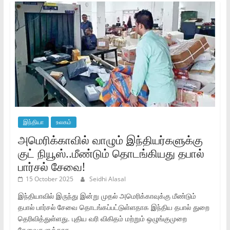
இந்தியா
உலகம்
அமெரிக்காவில் வாழும் இந்தியர்களுக்கு
குட் நியூஸ்..மீண்டும் தொடங்கியது தபால்
பார்சல் சேவை!
15 October 2025
Seidhi Alasal
இந்தியாவில் இருந்து இன்று முதல் அமெரிக்காவுக்கு மீண்டும்
தபால் பார்சல் சேவை தொடங்கப்பட்டுள்ளதாக இந்திய தபால் துறை
தெரிவித்துள்ளது. புதிய வரி விகிதம் மற்றும் ஒழுங்குமுறை
தேவைகளுக்காக