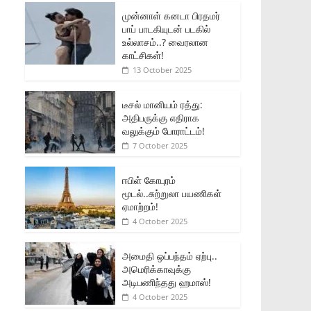
முன்னாள் கனடா பிரதமர்
பாப் பாடகியுடன் படகில்
உல்லாசம்..? வைரலான
காட்சிகள்!
13 October 2025
டீசல் மானியம் ரத்து:
அதிபருக்கு எதிராக
வலுக்கும் போராட்டம்!
7 October 2025
ஈபிள் கோபுரம்
மூடல்..சுற்றுலா பயணிகள்
ஏமாற்றம்!
4 October 2025
அமைதி ஒப்பந்தம் ஏற்பு..
அமெரிக்காவுக்கு
அடிபணிந்தது ஹமாஸ்!
4 October 2025