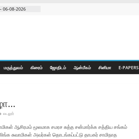
– 06-08-2026
 அதிரடி பேட்டிஒரு
குற்றவாளி, சார்பு
ல்நுட்பத்துடன்
பகுதியில்
மருத்துவம்
கிரைம்
ஜோ‌திட‌ம்
ஆன்மீகம்
சினிமா
E-PAPERS
ிழா…
வடலூர்
ிகள் ஆசிரமம் மூலமாக சமரச சுத்த சன்மார்க்க சத்திய சங்கம்
ிங்க சுவாமிகள் அவர்கள் தொடங்கப்பட்டு தாபகர் சாமிநாத