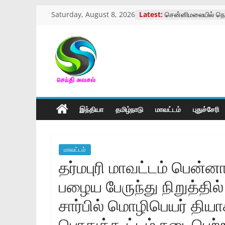
Skip
Saturday, August 8, 2026
Latest:
சென்னிமலையில் நெ
to
மருத்துவ முகாம்
கோவை வருமான வரி
content
ஓய்வூதியர்கள் மாநா
மாற்று திறனாளிகளு
செய்திஅலசல்
அளவீட்டு முகாம்
கோவை காந்திபார்க்
திருக்கோவில் திருவ
l
கோவையில் பாயண்ட் ம
நடைபெற்ற கண்காட்ச
இந்தியா
தமிழ்நாடு
மாவட்டம்
புதுச்சேரி
Seidhialasal
Tamil
மாவட்டம்
Online
தர்மபுரி மாவட்டம் பென்னா
NewsPaper
பழைய பேருந்து நிறுத்தில் 
சார்பில் மொழிபெயர் திய
பொதுக்கூட்டம் நடைபெற்ற