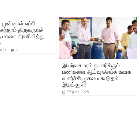
, முன்னாள் எம்பி
ந்தரம் திருவுருவச்
ு மாலை அணிவித்து
ை
2021
0
இயற்கை உரம் தயாரிக்கும்
பணிகளை ஆய்வு செய்த ஊரக
வளர்ச்சி முகமை கூடுதல்
இயக்குநர்!
27 June 2025