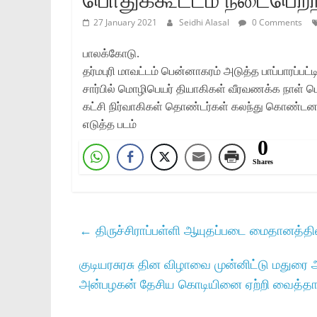
27 January 2021
Seidhi Alasal
0 Comments
பாலக்கோடு.
தர்மபுரி மாவட்டம் பென்னாகரம் அடுத்த பாப்பாரப்பட்டி
சார்பில் மொழிபெயர் தியாகிகள் வீரவணக்க நாள் பொத
கட்சி நிர்வாகிகள் தொண்டர்கள் கலந்து கொண்டனர
எடுத்த படம்
0
Shares
←
திருச்சிராப்பள்ளி ஆயுதப்படை மைதானத்தில
குடியரசுரசு தின விழாவை முன்னிட்டு மதுரை
அன்பழகன் தேசிய கொடியினை ஏற்றி வைத்தா