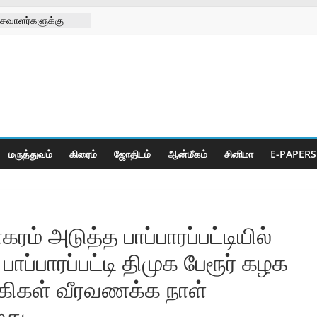
சவாளர்களுக்கு
 சங்க
டு
க்கு செயற்கை கால்
 முனிஸ்வரன்
ிழா
ீடியா சார்பாக
ி
மருத்துவம்
கிரைம்
ஜோ‌திட‌ம்
ஆன்மீகம்
சினிமா
E-PAPERS
கரம் அடுத்த பாப்பாரப்பட்டியில்
பாப்பாரப்பட்டி திமுக பேரூர் கழக
ாகிகள் வீரவணக்க நாள்
து.