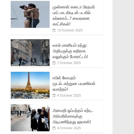
முன்னாள் கனடா பிரதமர்
பாப் பாடகியுடன் படகில்
உல்லாசம்..? வைரலான
காட்சிகள்!
13 October 2025
டீசல் மானியம் ரத்து:
அதிபருக்கு எதிராக
வலுக்கும் போராட்டம்!
7 October 2025
ஈபிள் கோபுரம்
மூடல்..சுற்றுலா பயணிகள்
ஏமாற்றம்!
4 October 2025
அமைதி ஒப்பந்தம் ஏற்பு..
அமெரிக்காவுக்கு
அடிபணிந்தது ஹமாஸ்!
4 October 2025