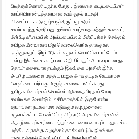
பிடித்துக்கொண்டிருந்த போது , இலங்கை கடற்படையினர்
காட்டுமிராண்டித்தனமான தாக்குதல் நடத்தி,
விசைப்படகோடு மூழ்கடித்திருப்பது கடும்
கண்டனத்துக்குரியது. தங்கள் வாழ்வாதாரத்துக் காகவும்,
மீன்பிடி உரிமையின் அடிப்படையிலும் மீன்பிடிக்கச் செல்லும்
தமிழக மீனவர்கள் மீது கொலைவெறித் தாக்குதல்
நடத்துவதும், இழப்பீடுகள் எதுவும் கொடுக்கமாட்டோம்
என்று இலங்கை கடற்படை அறிவிப்பதும் அடாவடியானது.
தொடர் கதையாக நடக்கும் இலங்கை அரசின் இந்த
அட்டூழியங்களை மத்திய பாஜக அரசு தட்டிக் கேட்காமல்
வேடிக்கை பார்ப்பது மிகுந்த கவலையளிக்கிறது.
தமிழக மீனவர்கள் கொல்லப்படுவதை பிரதமர் மோடி
கண்டிக்க வேண்டும். எதிர்காலத்தில் இதுபோன்ற
துயரங்கள் நடக்காமல் தடுக்கும் வழிமுறைகள்
உருவாக்கப்பட வேண்டும். தமிழ்நாடு அரசு மீனவர்களின்
தொழிலையும், உரிமை மற்றும் உடைமைகளையும் பாதுகாக்க
மத்திய அரசுக்கு அழுத்தம் தர வேண்டும். இலங்கை
ராணுவத்தால் கொல்லப்பட்ட 4 மீனவர்களின்