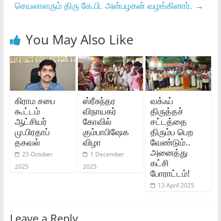
செயலாளரும்‌ திரு கே.பி. அன்பழகன்‌ வழங்கினார்‌.
→
You May Also Like
கிராம சபை
ஸ்ரீசுந்தர
வக்ஃப்
கூட்டம்
விநாயகர்
திருத்தச்
ஆட்சியர்
கோவில்
சட்டத்தை
மு.பிரதாப்
கும்பாபிஷேக
திரும்ப பெற
தகவல்
விழா
வேண்டும்..
அனைத்து
25 October
1 December
கட்சி
2025
2025
போராட்டம்!
13 April 2025
Leave a Reply