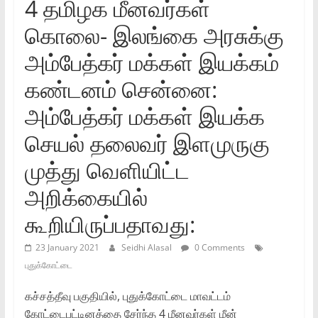
4 தமிழக மீனவர்கள்
கொலை- இலங்கை அரசுக்கு
அம்பேத்கர் மக்கள் இயக்கம்
கண்டனம் சென்னை:
அம்பேத்கர் மக்கள் இயக்க
செயல் தலைவர் இளமுருகு
முத்து வெளியிட்ட
அறிக்கையில்
கூறியிருப்பதாவது:
23 January 2021
Seidhi Alasal
0 Comments
புதுக்கோட்டை
கச்சத்தீவு பகுதியில், புதுக்கோட்டை மாவட்டம்
கோட்டைபட்டினத்தை சேர்ந்த 4 மீனவர்கள் மீன்