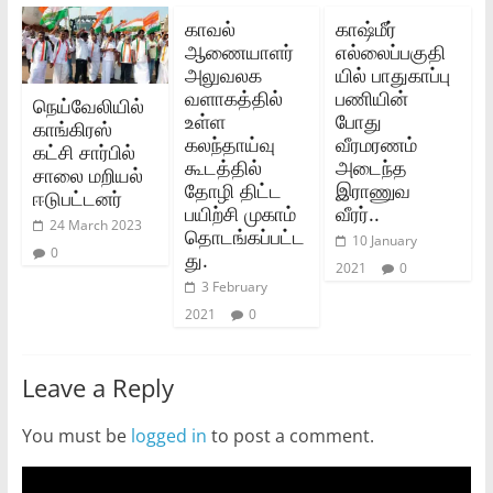
காவல்
காஷ்மீர்
ஆணையாளர்
எல்லைப்பகுதி
அலுவலக
யில் பாதுகாப்பு
வளாகத்தில்
பணியின்
நெய்வேலியில்
உள்ள
போது
காங்கிரஸ்
கலந்தாய்வு
வீரமரணம்
கட்சி சார்பில்
கூடத்தில்
அடைந்த
சாலை மறியல்
தோழி திட்ட
இராணுவ
ஈடுபட்டனர்
பயிற்சி முகாம்
வீரர்..
24 March 2023
தொடங்கப்பட்ட
10 January
0
து.
2021
0
3 February
2021
0
Leave a Reply
You must be
logged in
to post a comment.