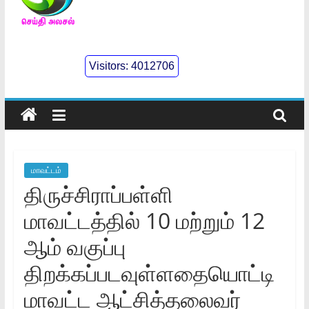
செய்திஅலசல்
l
Visitors:
4012706
Seidhialasal
Tamil
Online
NewsPaper
மாவட்டம்
திருச்சிராப்பள்ளி
மாவட்டத்தில்‌ 10 மற்றும்‌ 12
ஆம்‌ வகுப்பு
திறக்கப்படவுள்ளதையொட்டி
மாவட்ட ஆட்சித்தலைவர்‌