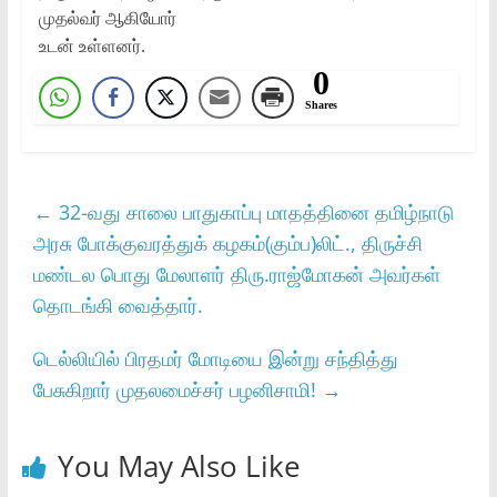
முதல்வர்‌ ஆகியோர்‌
உடன்‌ உள்ளனர்‌.
0
Shares
←
32-வது சாலை பாதுகாப்பு மாதத்தினை தமிழ்நாடு
அரசு போக்குவரத்துக்‌ கழகம்‌(கும்ப‌)லிட்‌., திருச்சி
மண்டல பொது மேலாளர்‌ திரு.ராஜ்மோகன்‌ அவர்கள்‌
தொடங்கி வைத்தார்‌.
டெல்லியில் பிரதமர் மோடியை இன்று சந்தித்து
பேசுகிறார் முதலமைச்சர் பழனிசாமி!
→
You May Also Like