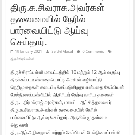
திரு.சு.சிவராசு.அவர்கள்‌
தலைமையில்‌ நேரில்‌
பார்வையிட்டு ஆய்வு
செய்தார்‌.
19 January 2021
Seidhi Alasal
0 Comments
திருச்சிராப்பள்ளி
திருச்சிராப்பள்ளி மாவட்டத்தில்‌ 10 மற்றும்‌ 12 ஆம்‌ வகுப்பு
திறக்கப்படவுள்ளதையொட்டி அரசின்‌ வழிகாட்டு
நெறிமுறைகள்‌ கடைபிடிக்கப்படுகிறதா என்பதை கேம்பியன்‌
மேல்நிலைப்பள்ளியில்‌ ஆசிரியர்‌ தேர்வு வாரிய தலைவர்‌
திரு.ட.நிர்மல்ராஜ்‌ அவர்கள்‌, மாவட்ட ஆட்சித்தலைவர்‌
திரு.சு.சிவராசு.அவர்கள்‌ தலைமையில்‌ நேரில்‌
பார்வையிட்டு ஆய்வு செய்தார்‌. அருகில்‌ முதன்மை
அலுவலர்‌
திரு.ஆர்‌.அறிவழகன்‌ மற்றும்‌ கேம்பியன்‌ மேல்நிலைப்பள்ளி