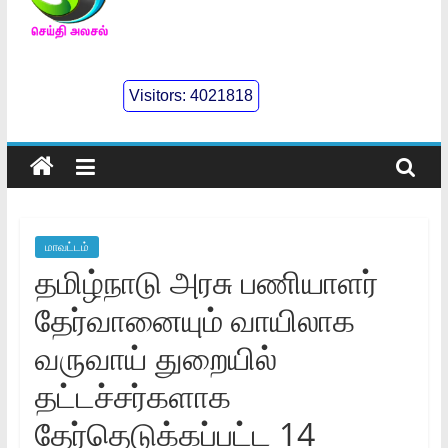
செய்திஅலசல்
l
Visitors:
4021818
Seidhialasal
Tamil
Online
NewsPaper
மாவட்டம்
தமிழ்நாடு அரசு பணியாளர்
தேர்வானையும் வாயிலாக
வருவாய் துறையில்
தட்டச்சர்களாக
தேர்தெடுக்கப்பட்ட 14