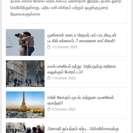
தபால் பார்சல் சேவை தொடங்கப்பட்டுள்ளதாக இந்திய தபால் துறை
தெரிவித்துள்ளது. புதிய வரி விகிதம் மற்றும் ஒழுங்குமுறை
தேவைகளுக்காக
முன்னாள் கனடா பிரதமர் பாப் பாடகியுடன்
படகில் உல்லாசம்..? வைரலான காட்சிகள்!
13 October 2025
டீசல் மானியம் ரத்து: அதிபருக்கு எதிராக
வலுக்கும் போராட்டம்!
7 October 2025
ஈபிள் கோபுரம் மூடல்..சுற்றுலா பயணிகள்
ஏமாற்றம்!
4 October 2025
அமைதி ஒப்பந்தம் ஏற்பு.. அமெரிக்காவுக்கு