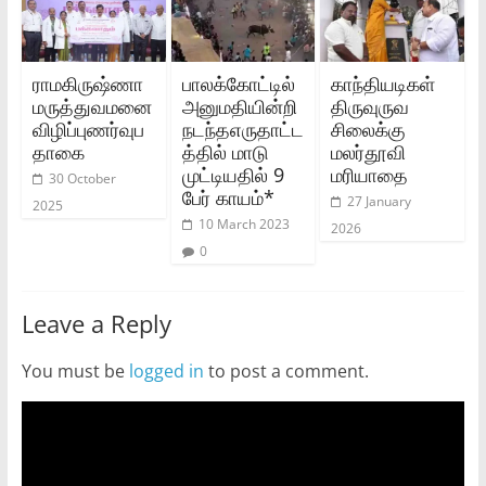
ராமகிருஷ்ணா
பாலக்கோட்டில்
காந்தியடிகள்
மருத்துவமனை
அனுமதியின்றி
திருவுருவ
விழிப்புணர்வுப
நடந்தஎருதாட்ட
சிலைக்கு
தாகை
த்தில் மாடு
மலர்தூவி
முட்டியதில் 9
மரியாதை
30 October
பேர் காயம்*
27 January
2025
10 March 2023
2026
0
Leave a Reply
You must be
logged in
to post a comment.