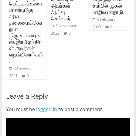
பெட்டகங்களை
அவர்கள்
சார்பில் முதல்
மாண்புமிகு
ஆய்வு
மாநில மாநாடு.
அரசு
செய்தார்
6 February
தலைமைக்கொ
6 November
2023
0
றடா
2022
0
திரு.தாமரை.எ
ஸ்‌.இராஜேந்திர
ன்‌ அவர்கள்‌
வழங்கினார்கள்‌
.
23 January
2021
0
Leave a Reply
You must be
logged in
to post a comment.