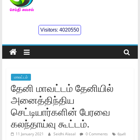
செய்திஅலசல்
l
Visitors:
4020550
Seidhialasal
Tamil
Online
NewsPaper
மாவட்டம்
தேனி மாவட்டம் தேனியில்
அனைத்திந்திய
செட்டியார்களின் பேரவை
கலந்தாய்வு கூட்டம்.
11 January 2021
Seidhi Alasal
0 Comments
தேனி