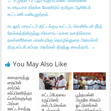
←
5 முதல் 12-ஆம் வகுப்பு வரை பள்ளிகளை
உடனடியாக திறக்க வேண்டும் தமிழக ஆசிரியர்
கூட்டணி வலியுறுத்தல் .
கடலூர்‌ மாவட்டம்‌ திட்டக்குடி வட்டம்‌, வெலிங்டன்‌ நீர்த்‌
தேக்கத்திலிருந்து விவசாய பாசன வசதிக்காக
தண்ணீரினை மாண்புமிகு தொழில்துறை அமைச்சர்‌
திரு.எம்‌.சி.சம்பத அவர்கள்‌ திறந்து வைத்தார்‌.
→
You May Also Like
சுகாதாரத்து
றையின்‌
சார்பில்‌
கர்ப்பிணித்தா
சட்டப்பேரவை
பூந்தமல்லி
ய்மார்களுக்கு
உறுப்பினர்
அருகே சிகரம்
அம்மா
எஸ்,பி,வெங்க
ஓட்டுனர்கள்
ஊட்டச்சத்து
டேஷ்வரன்
தொழிற்சங்கம்