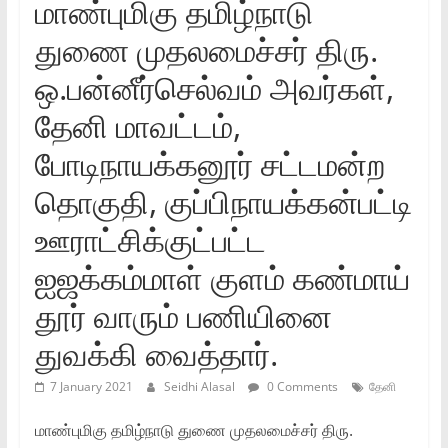
மாண்புமிகு தமிழ்நாடு
துணை முதலமைச்சர்‌ திரு.
ஒ.பன்னீர்செல்வம்‌ அவர்கள்‌,
தேனி மாவட்டம்‌,
போடிநாயக்கனூர்‌ சட்டமன்ற
தொகுதி, குப்பிநாயக்கன்பட்டி
ஊராட்சிக்குட்பட்ட
ஐஜக்கம்மாள்‌ குளம்‌ கண்மாய்‌
தூர்‌ வாரும்‌ பணியினை
துவக்கி வைத்தார்‌.
7 January 2021
Seidhi Alasal
0 Comments
தேனி
மாண்புமிகு தமிழ்நாடு துணை முதலமைச்சர்‌ திரு.