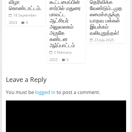
விழா
கூட்டமைப்பின்
தெரிவிக்க
கொண்டாட்டம்.
சார்பில் மதுரை
வேண்டும்..முத
மாவட்ட
லமைச்சருக்கு
18 September
ஆட்சியர்
யாதவ மக்கள்
2023
0
அலுவலகம்
இயக்கம்
அருகே
வலியுறுத்தல்!
கண்டன
23 July 2025
ஆர்ப்பாட்டம்
2 February
2022
0
Leave a Reply
You must be
logged in
to post a comment.