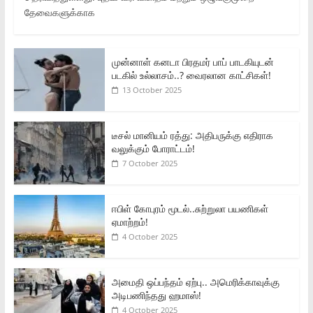
தேவைகளுக்காக
முன்னாள் கனடா பிரதமர் பாப் பாடகியுடன்
படகில் உல்லாசம்..? வைரலான காட்சிகள்!
13 October 2025
டீசல் மானியம் ரத்து: அதிபருக்கு எதிராக
வலுக்கும் போராட்டம்!
7 October 2025
ஈபிள் கோபுரம் மூடல்..சுற்றுலா பயணிகள்
ஏமாற்றம்!
4 October 2025
அமைதி ஒப்பந்தம் ஏற்பு.. அமெரிக்காவுக்கு
அடிபணிந்தது ஹமாஸ்!
4 October 2025