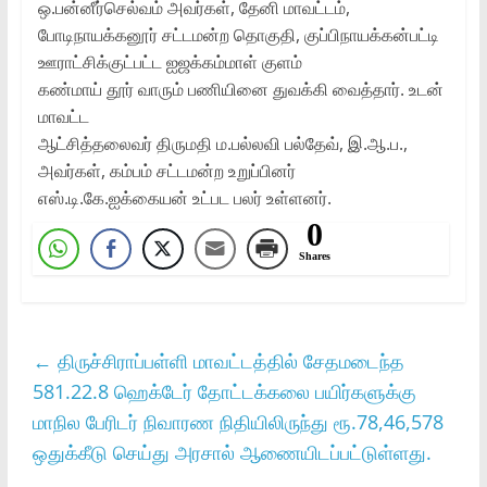
ஒ.பன்னீர்செல்வம்‌ அவர்கள்‌, தேனி மாவட்டம்‌,
போடிநாயக்கனூர்‌ சட்டமன்ற தொகுதி, குப்பிநாயக்கன்பட்டி
ஊராட்சிக்குட்பட்ட ஐஜக்கம்மாள்‌ குளம்‌
கண்மாய்‌ தூர்‌ வாரும்‌ பணியினை துவக்கி வைத்தார்‌. உடன்‌
மாவட்ட
ஆட்சித்தலைவர்‌ திருமதி ம.பல்லவி பல்தேவ்‌, இ.ஆ.ப.,
அவர்கள்‌, கம்பம்‌ சட்டமன்ற உறுப்பினர்‌
எஸ்‌.டி.கே.ஐக்கையன்‌ உட்பட பலர்‌ உள்ளனர்‌.
0
Shares
←
திருச்சிராப்பள்ளி மாவட்டத்தில் சேதமடைந்த
581.22.8 ஹெக்டேர் தோட்டக்கலை பயிர்களுக்கு
மாநில பேரிடர் நிவாரண நிதியிலிருந்து ரூ.78,46,578
ஒதுக்கீடு செய்து அரசால் ஆணையிடப்பட்டுள்ளது.