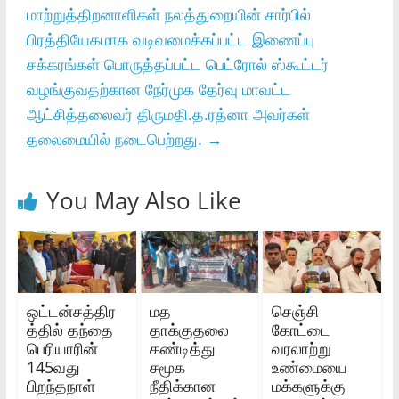
மாற்றுத்திறனாளிகள் நலத்துறையின் சார்பில்
பிரத்தியேகமாக வடிவமைக்கப்பட்ட இணைப்பு
சக்கரங்கள் பொருத்தப்பட்ட பெட்ரோல் ஸ்கூட்டர்
வழங்குவதற்கான நேர்முக தேர்வு மாவட்ட
ஆட்சித்தலைவர் திருமதி.த.ரத்னா அவர்கள்
தலைமையில் நடைபெற்றது.
→
You May Also Like
ஒட்டன்சத்திர
மத
செஞ்சி
த்தில் தந்தை
தாக்குதலை
கோட்டை
பெரியாரின்
கண்டித்து
வரலாற்று
145வது
சமூக
உண்மையை
பிறந்தநாள்
நீதிக்கான
மக்களுக்கு