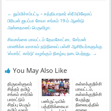
←
தும்மிச்சம்பட்டி – சத்தியாநகர் ஸ்ரீஅபிஷேகப்
பிரியன் ஐயப்பா சேவா சங்கம் 19-ம் ஆண்டு
அன்னதானப் பெருவிழா.
சிவகங்கை மாவட்டம் தேவகோட்டை சேர்மன்
மாணிக்க வாசகம் நடுநிலைப் பள்ளி ஆசிரியர்களுக்கு
‘ஸ்மார்ட் கார்டு’ வழங்கும் நிகழ்வு நடைபெற்றது.
→
You May Also Like
திருவள்ளுவர்
கள்ளக்குறிச்சி
சித்தர் தமிழ்
மாவட்டம்‌,
சங்கம் சார்பில்
கள்ளக்குறிச்சி
பாராட்டும்
பேருந்து
பண்ருட்டியில்
சிறப்பு பெரும்
நிலையத்தில்‌
பத்திரிக்கையா
தமிழ் மூவர்
சாலை