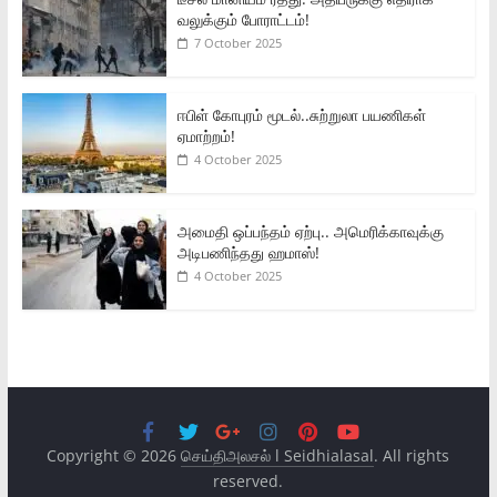
வலுக்கும் போராட்டம்!
7 October 2025
ஈபிள் கோபுரம் மூடல்..சுற்றுலா பயணிகள்
ஏமாற்றம்!
4 October 2025
அமைதி ஒப்பந்தம் ஏற்பு.. அமெரிக்காவுக்கு
அடிபணிந்தது ஹமாஸ்!
4 October 2025
Copyright © 2026
செய்திஅலசல் l Seidhialasal
. All rights
reserved.