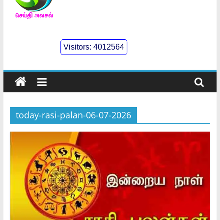
செய்திஅலசல்
l
Visitors:
4012564
Seidhialasal
Tamil
Online
NewsPaper
today-rasi-palan-06-07-2026