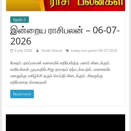
ஜோ‌திட‌ம்
இன்றைய ராசிபலன் – 06-07-
2026
6 July 2026
Seidhi Alasal
today-rasi-palan-06-07-2026
மேஷம்: தாய்மாமன் வகையில் எதிர்பார்த்த பணம் கிடைக்கும்.
காரியங்கள் முடிவதில் சிறு தாமதம் ஏற்படக்கூடும். மாலையில்
மனதுக்கு மகிழ்ச்சி தரும் செய்தி கிடைக்கும். சிலருக்கு
எதிர்பாராத செலவுகள்
Read more