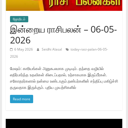
ஜோ‌திட‌ம்
இன்றைய ராசிபலன் – 06-05-
2026
6 May 2026
Seidhi Alasal
today-rasi-palan-06-05-
2026
மேஷம்: காரியங்கள் அனுகூலமாக முடியும். தந்தை வழியில்
எதிர்பார்த்த உதவிகள் கிடைப்பதால், உற்சாகமாக இருப்பீர்கள்.
சகோதரர்களால் நன்மை உண்டாகும்.நண்பர்களின் சந்திப்பு மகிழ்ச்சி
தருவதாக இருக்கும். புதிய முயற்சிகளில்
Read more