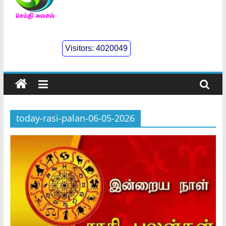
செய்திஅலசல்
l
Visitors:
4020049
Seidhialasal
Tamil
Online
NewsPaper
today-rasi-palan-06-05-2026