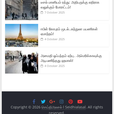
டீசல் மானியம் ரத்து: அதிபருக்கு எதிராக
வலுக்கும் போராட்டம்!
7 October 2025
ஈபிள் கோபுரம் மூடல்..சுற்றுலா பயணிகள்
ஏமாற்றம்!
4 October 2025
அமைதி ஒப்பந்தம் ஏற்பு.. அமெரிக்காவுக்கு
அடிபணிந்தது ஹமாஸ்!
4 October 2025
Copyright © 2026
செய்திஅலசல் l Seidhialasal
. All rights
reserved.