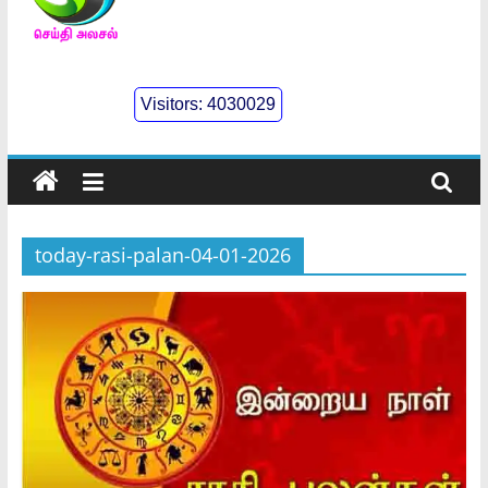
செய்திஅலசல்
l
Visitors:
4030029
Seidhialasal
Tamil
Online
NewsPaper
today-rasi-palan-04-01-2026