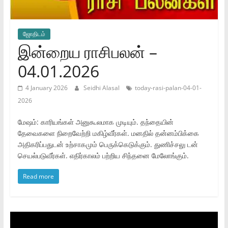
ஜோ‌திட‌ம்
இன்றைய ராசிபலன் –
04.01.2026
4 January 2026
Seidhi Alasal
today-rasi-palan-04-01-
2026
மேஷம்: காரியங்கள் அனுகூலமாக முடியும். தந்தையின்
தேவைகளை நிறைவேற்றி மகிழ்வீர்கள். மனதில் தன்னம்பிக்கை
அதிகரிப்பதுடன் உற்சாகமும் பெருக்கெடுக்கும். துணிச்சலு டன்
செயல்படுவீர்கள். எதிர்காலம் பற்றிய சிந்தனை மேலோங்கும்.
Read more