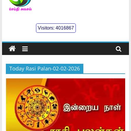
செய்திஅலசல்
l
Visitors:
4016867
Seidhialasal
Tamil
Online
NewsPaper
Today Rasi Palan-02-02-2026