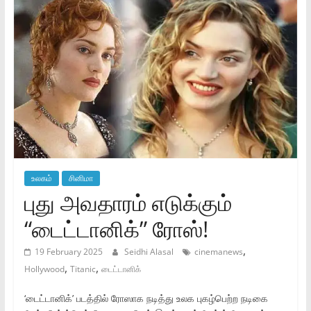
உலகம்
சினிமா
புது அவதாரம் எடுக்கும்
“டைட்டானிக்” ரோஸ்!
,
19 February 2025
Seidhi Alasal
cinemanews
,
,
Hollywood
Titanic
டைட்டானிக்
‘டைட்டானிக்’ படத்தில் ரோஸாக நடித்து உலக புகழ்பெற்ற நடிகை