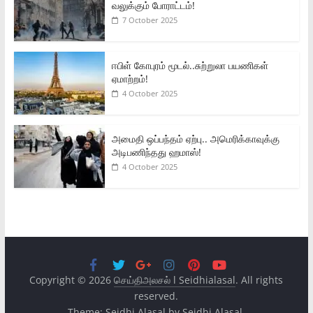
வலுக்கும் போராட்டம்!
7 October 2025
ஈபிள் கோபுரம் மூடல்..சுற்றுலா பயணிகள்
ஏமாற்றம்!
4 October 2025
அமைதி ஒப்பந்தம் ஏற்பு.. அமெரிக்காவுக்கு
அடிபணிந்தது ஹமாஸ்!
4 October 2025
Copyright © 2026
செய்திஅலசல் l Seidhialasal
. All rights
reserved.
Theme:
Seidhi Alasal
by Seidhi Alasal.