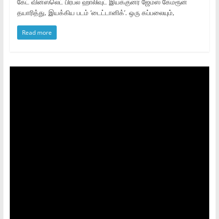
கேட் வின்ஸ்லெட் பிரபல ஹாலிவுட் இயக்குனர் ஜேம்ஸ் கேமரூன்
தயாரித்து, இயக்கிய படம் ‘டைட்டானிக்’. ஒரு கப்பலையும்,
Read more