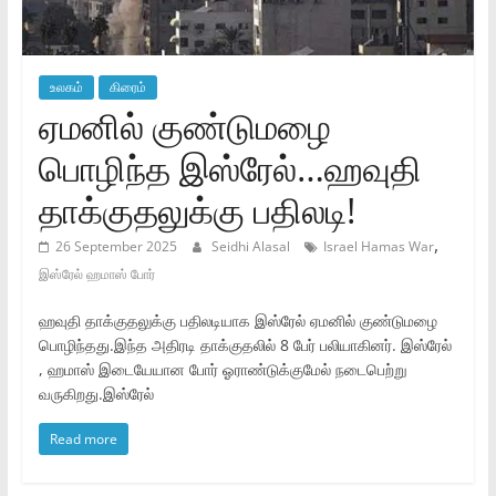
உலகம்
கிரைம்
ஏமனில் குண்டுமழை
பொழிந்த இஸ்ரேல்…ஹவுதி
தாக்குதலுக்கு பதிலடி!
,
26 September 2025
Seidhi Alasal
Israel Hamas War
இஸ்ரேல் ஹமாஸ் போர்
ஹவுதி தாக்குதலுக்கு பதிலடியாக இஸ்ரேல் ஏமனில் குண்டுமழை
பொழிந்தது.இந்த அதிரடி தாக்குதலில் 8 பேர் பலியாகினர். இஸ்ரேல்
, ஹமாஸ் இடையேயான போர் ஓராண்டுக்குமேல் நடைபெற்று
வருகிறது.இஸ்ரேல்
Read more