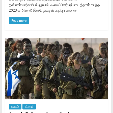
தன்னார்வலர்களிடம் ஹமாஸ் அமைப்பினர் ஒப்படைத்தனர் கடந்த
2023-ம் ஆண்டு இஸ்ரேலுக்குள் புகுந்து ஹமாஸ்
Read more
உலகம்
கிரைம்