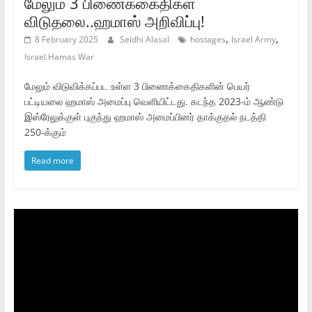
மேலும் 3 பிணைக்கைதிகள்
விடுதலை..ஹமாஸ் அறிவிப்பு!
,
,
8 February 2025
Seidhi Alasal
hostages
Israel Army
Israel Hamas War
மேலும் விடுவிக்கப்பட உள்ள 3 பிணைக்கைதிகளின் பெயர்
பட்டியலை ஹமாஸ் அமைப்பு வெளியிட்டது. கடந்த 2023-ம் ஆண்டு
இஸ்ரேலுக்குள் புகுந்து ஹமாஸ் அமைப்பினர் தாக்குதல் நடத்தி
250-க்கும்
Read more