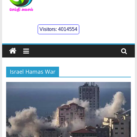
செய்திஅலசல்
l
Visitors:
4014554
Seidhialasal
Tamil
Online
NewsPaper
Israel Hamas War