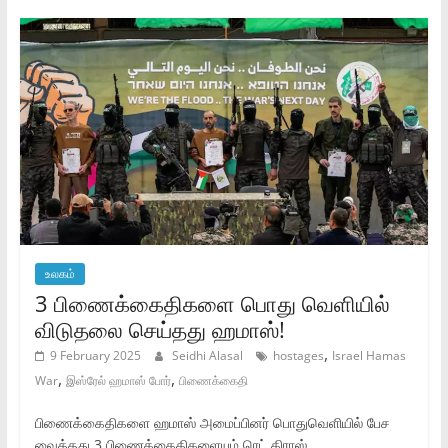
உலகம்
3 பிணைக்கைதிகளை பொது வெளியில்
விடுதலை செய்தது ஹமாஸ்!
,
9 February 2025
Seidhi Alasal
hostages
Israel Hamas
,
,
War
இஸ்ரேல் ஹமாஸ் போர்
பிணைக்கைதி
பிணைக்கைதிகளை ஹமாஸ் அமைப்பினர் பொதுவெளியில் பேச
வைத்தது 3 பிணைக்கைதிகளையும் ரெட் கிராஸ்