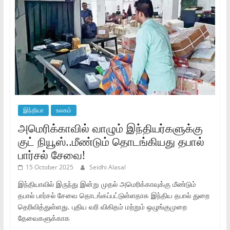
இந்தியா
உலகம்
அமெரிக்காவில் வாழும் இந்தியர்களுக்கு
குட் நியூஸ்..மீண்டும் தொடங்கியது தபால்
பார்சல் சேவை!
15 October 2025
Seidhi Alasal
இந்தியாவில் இருந்து இன்று முதல் அமெரிக்காவுக்கு மீண்டும்
தபால் பார்சல் சேவை தொடங்கப்பட்டுள்ளதாக இந்திய தபால் துறை
தெரிவித்துள்ளது. புதிய வரி விகிதம் மற்றும் ஒழுங்குமுறை
தேவைகளுக்காக