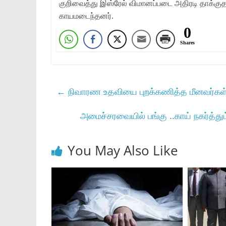
குறிவைத்து இஸ்ரேல் விமானப்படை அதிரடி தாக்குதல் 
காயமடைந்தனர்.
0
Shares
←
நிவாரண உதவியை புறக்கணித்த மீனவர்கள்… 
அமைச்சரவையில் பங்கு ..காய் நகர்த்த
You May Also Like