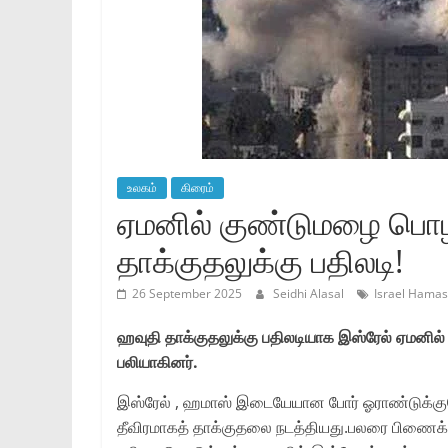
உலகம்
கிரைம்
ஏமனில் குண்டுமழை பொழ
தாக்குதலுக்கு பதிலடி!
26 September 2025
Seidhi Alasal
Israel Hama
ஹவுதி தாக்குதலுக்கு பதிலடியாக இஸ்ரேல் ஏமனில்
பலியாகினர்.
இஸ்ரேல் , ஹமாஸ் இடையேயான போர் ஓராண்டுக்குமே
தீவிரமாகத் தாக்குதலை நடத்தியது.பலரை பிணைக்க