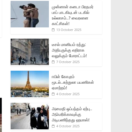
முன்னாள் கனடா பிரதமர்
பாப் பாடகியுடன் படகில்
உல்லாசம்..? வைரலான
காட்சிகள்!
13 October 2025
டீசல் மானியம் ரத்து:
அதிபருக்கு எதிராக
வலுக்கும் போராட்டம்!
7 October 2025
ஈபிள் கோபுரம்
மூடல்..சுற்றுலா பயணிகள்
ஏமாற்றம்!
4 October 2025
அமைதி ஒப்பந்தம் ஏற்பு..
அமெரிக்காவுக்கு
அடிபணிந்தது ஹமாஸ்!
4 October 2025