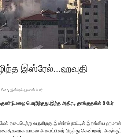
ிந்த இஸ்ரேல்…ஹவுதி
,
s War
இஸ்ரேல் ஹமாஸ் போர்
 குண்டுமழை பொழிந்தது.இந்த அதிரடி தாக்குதலில் 8 பேர்
ல் நடைபெற்று வருகிறது.இஸ்ரேல் நாட்டில் இறங்கிய ஹமாஸ்
ைதிகளாக காமஸ் அமைப்பினர் பிடித்து சென்றனர். அதற்குப்