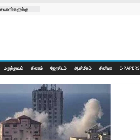
சவாளர்களுக்கு
 சங்க
டு
க்கு செயற்கை கால்
 முனிஸ்வரன்
ிழா
ீடியா சார்பாக
ி
மருத்துவம்
கிரைம்
ஜோ‌திட‌ம்
ஆன்மீகம்
சினிமா
E-PAPERS