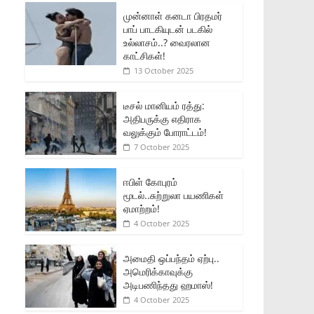
முன்னாள் கனடா பிரதமர்
பாப் பாடகியுடன் படகில்
உல்லாசம்..? வைரலான
காட்சிகள்!
13 October 2025
டீசல் மானியம் ரத்து:
அதிபருக்கு எதிராக
வலுக்கும் போராட்டம்!
7 October 2025
ஈபிள் கோபுரம்
மூடல்..சுற்றுலா பயணிகள்
ஏமாற்றம்!
4 October 2025
அமைதி ஒப்பந்தம் ஏற்பு..
அமெரிக்காவுக்கு
அடிபணிந்தது ஹமாஸ்!
4 October 2025