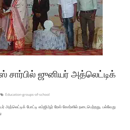
ஸ் சார்பில் ஜுனியர் அத்லெட்டிக்
Education-groups-of-school
ர் அத்லெட்டிக் போட்டி எம்ஜிஆர் ரேஸ் கோர்ஸில் நடைபெற்றது, பல்வேறு
ு