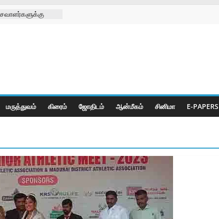
சவாளர்களுக்கு
 சங்க
டு
க்கு செயற்கை கால்
 முனிஸ்வரன்
ிழா
ீடியா சார்பாக
ி
மருத்துவம்
கிரைம்
ஜோ‌திட‌ம்
ஆன்மீகம்
சினிமா
E-PAPERS