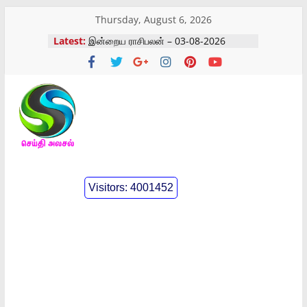
Skip
Thursday, August 6, 2026
to
Latest:
இன்றைய ராசிபலன் – 03-08-2026
content
கோவையில் நடைபெற்ற கோவில் விழா
கோவையில் நடைபெற்ற கண்டன
ஆர்ப்பாட்டம்
இன்றைய ராசிபலன் – 05-08-2026
இன்றைய ராசிபலன் – 04-08-2026
செய்திஅலசல்
l
Visitors:
4001452
Seidhialasal
Tamil
Online
NewsPaper