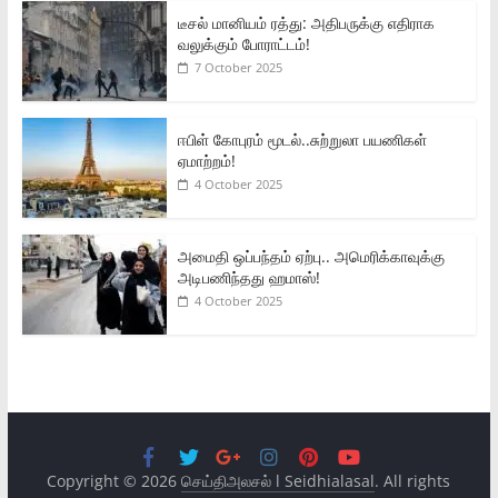
டீசல் மானியம் ரத்து: அதிபருக்கு எதிராக
வலுக்கும் போராட்டம்!
7 October 2025
ஈபிள் கோபுரம் மூடல்..சுற்றுலா பயணிகள்
ஏமாற்றம்!
4 October 2025
அமைதி ஒப்பந்தம் ஏற்பு.. அமெரிக்காவுக்கு
அடிபணிந்தது ஹமாஸ்!
4 October 2025
Copyright © 2026
செய்திஅலசல் l Seidhialasal
. All rights