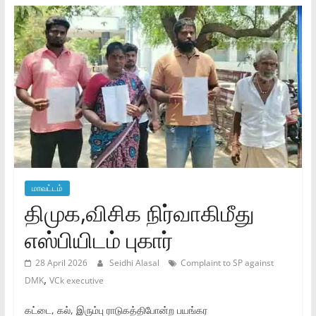
மாவட்டம்
திமுக,விசிக நிர்வாகிமீது
எஸ்பியிடம் புகார்
28 April 2026
Seidhi Alasal
Complaint to SP against
,
DMK
VCk executive
கட்டை, கல், இரும்பு ராடுகத்திபோன்ற பயங்கர