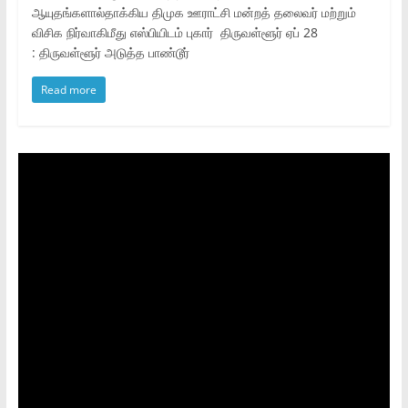
ஆயுதங்களால்தாக்கிய திமுக ஊராட்சி மன்றத் தலைவர் மற்றும்
விசிக நிர்வாகிமீது எஸ்பியிடம் புகார் திருவள்ளூர் ஏப் 28
: திருவள்ளூர் அடுத்த பாண்டூர்
Read more