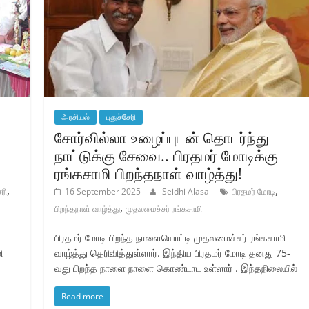
அரசியல்
புதுச்சேரி
சோர்வில்லா உழைப்புடன் தொடர்ந்து
நாட்டுக்கு சேவை.. பிரதமர் மோடிக்கு
ரங்கசாமி பிறந்தநாள் வாழ்த்து!
,
,
ேரி
16 September 2025
Seidhi Alasal
பிரதமர் மோடி
,
பிறந்தநாள் வாழ்த்து
முதலமைச்சர் ரங்கசாமி
பிரதமர் மோடி பிறந்த நாளையொட்டி முதலமைச்சர் ரங்கசாமி
ி
வாழ்த்து தெரிவித்துள்ளார். இந்திய பிரதமர் மோடி தனது 75-
வது பிறந்த நாளை நாளை கொண்டாட உள்ளார் . இந்தநிலையில்
Read more