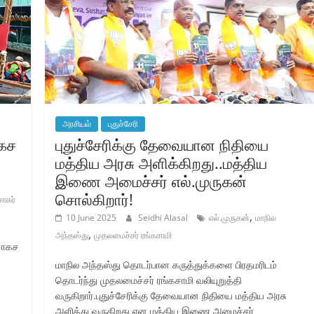
அரசியல்
புதுச்சேரி
ாகச
புதுச்சேரிக்கு தேவையான நிதியை
மத்திய அரசு அளிக்கிறது..மத்திய
இணை அமைச்சர் எல்.முருகன்
சொல்கிறார்!
சாகர்
,
10 June 2025
Seidhi Alasal
எல்.முருகன்
மாநில
,
அந்தஸ்து
முதலமைச்சர் ரங்கசாமி
 சாகச
மாநில அந்தஸ்து தொடர்பான கருத்துக்களை பிரதமரிடம்
தொடர்ந்து முதலமைச்சர் ரங்கசாமி வலியுறுத்தி
வருகிறார்.புதுச்சேரிக்கு தேவையான நிதியை மத்திய அரசு
அளித்து வருகிறது என மத்திய இணை அமைச்சர்