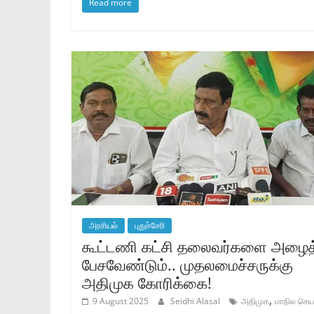
Read more
அரசியல்
புதுச்சேரி
கூட்டணி கட்சி தலைவர்களை அழைத
பேசவேண்டும்.. முதலமைச்சருக்கு
அதிமுக கோரிக்கை!
,
9 August 2025
Seidhi Alasal
அதிமுக
மாநில செய