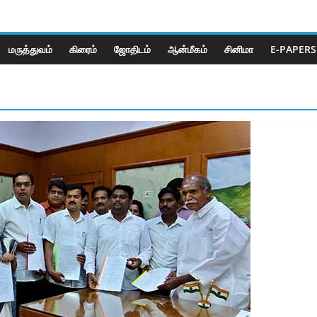
மருத்துவம்
கிரைம்
ஜோ‌திட‌ம்
ஆன்மீகம்
சினிமா
E-PAPERS