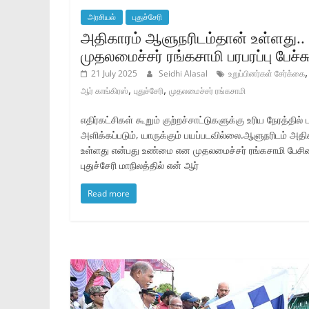
அரசியல்
புதுச்சேரி
அதிகாரம் ஆளுநரிடம்தான் உள்ளது..
முதலமைச்சர் ரங்கசாமி பரபரப்பு பேச்சு
21 July 2025
Seidhi Alasal
உறுப்பினர்கள் சேர்க்கை
,
,
ஆர் காங்கிரஸ்
புதுச்சேரி
முதலமைச்சர் ரங்கசாமி
எதிர்கட்சிகள் கூறும் குற்றச்சாட்டுகளுக்கு உரிய நேரத்தில் 
அளிக்கப்படும், யாருக்கும் பயப்படவில்லை.ஆளுநரிடம் அதி
உள்ளது என்பது உண்மை என முதலமைச்சர் ரங்கசாமி பேசின
புதுச்சேரி மாநிலத்தில் என் ஆர்
Read more