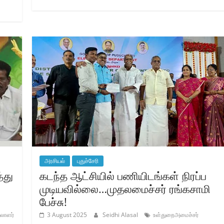
அரசியல்
புதுச்சேரி
்து
கடந்த ஆட்சியில் பணியிடங்கள் நிரப்ப
முடியவில்லை…முதலமைச்சர் ரங்கசாமி
பேச்சு!
லாளர்
3 August 2025
Seidhi Alasal
உள்துறைஅமைச்சர்