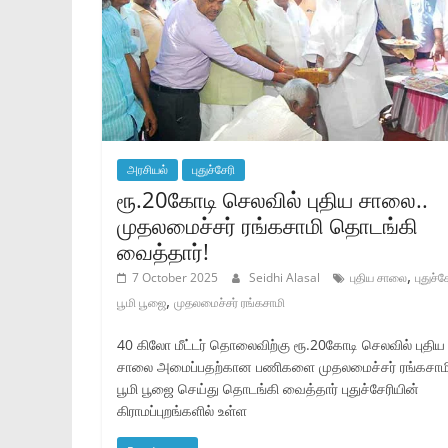
அரசியல்
புதுச்சேரி
ரூ.20கோடி செலவில் புதிய சாலை..
முதலமைச்சர் ரங்கசாமி தொடங்கி
வைத்தார்!
,
7 October 2025
Seidhi Alasal
புதிய சாலை
புதுச்ச
,
பூமி பூஜை
முதலமைச்சர் ரங்கசாமி
40 கிலோ மீட்டர் தொலைவிற்கு ரூ.20கோடி செலவில் புதிய
சாலை அமைப்பதற்கான பணிகளை முதலமைச்சர் ரங்கசாம
பூமி பூஜை செய்து தொடங்கி வைத்தார் புதுச்சேரியின்
கிராமப்புறங்களில் உள்ள