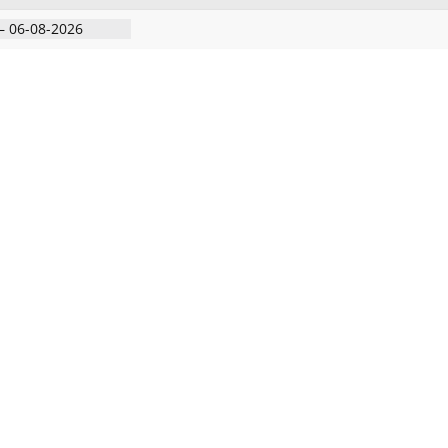
பகுதியில்
– 06-08-2026
 அதிரடி பேட்டிஒரு
குற்றவாளி, சார்பு
ல்நுட்பத்துடன்