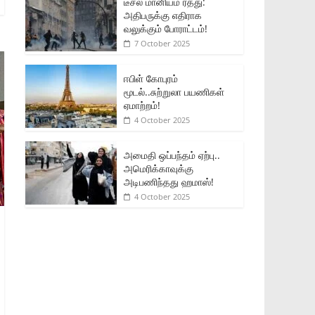
டீசல் மானியம் ரத்து:
அதிபருக்கு எதிராக
வலுக்கும் போராட்டம்!
7 October 2025
ஈபிள் கோபுரம்
மூடல்..சுற்றுலா பயணிகள்
ஏமாற்றம்!
4 October 2025
அமைதி ஒப்பந்தம் ஏற்பு..
அமெரிக்காவுக்கு
அடிபணிந்தது ஹமாஸ்!
4 October 2025