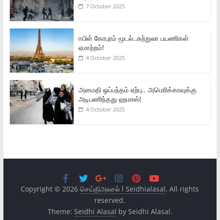
7 October 2025
ஈபிள் கோபுரம் மூடல்..சுற்றுலா பயணிகள்
ஏமாற்றம்!
4 October 2025
அமைதி ஒப்பந்தம் ஏற்பு.. அமெரிக்காவுக்கு
அடிபணிந்தது ஹமாஸ்!
4 October 2025
Copyright © 2026
செய்திஅலசல் l Seidhialasal
. All rights
reserved.
Theme:
Seidhi Alasal
by Seidhi Alasal.