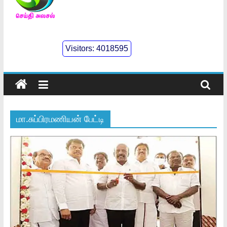
செய்திஅலசல்
l
Visitors:
4018595
Seidhialasal
Tamil
Online
NewsPaper
மா.சுப்பிரமணியன் பேட்டி