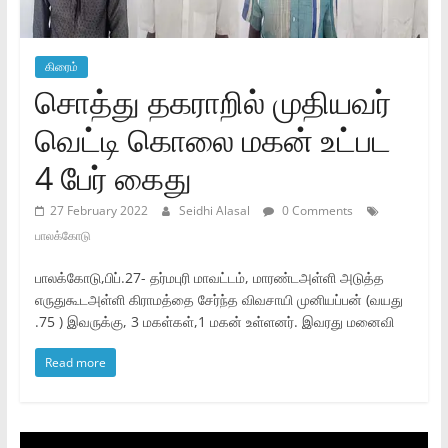
கிரைம்
சொத்து தகராறில் முதியவர்
வெட்டி கொலை மகன் உட்பட
4 பேர் கைது
27 February 2022
Seidhi Alasal
0 Comments
பாலக்கோடு
பாலக்கோடு,பிப்.27- தர்மபுரி மாவட்டம், மாரண்டஅள்ளி அடுத்த
எருதுகூடஅள்ளி கிராமத்தை சேர்ந்த விவசாயி முனியப்பன் (வயது
.75 ) இவருக்கு, 3 மகள்கள்,1 மகன் உள்ளனர். இவரது மனைவி
Read more