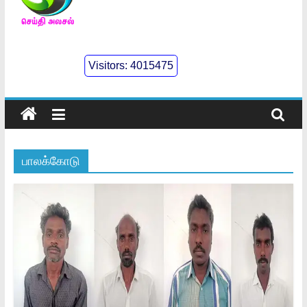
செய்திஅலசல்
l
Visitors:
4015475
Seidhialasal
Tamil
Online
NewsPaper
பாலக்கோடு