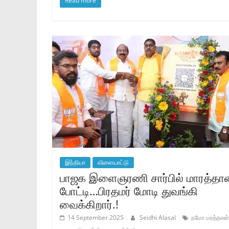
Read more
இந்தியா
விளையாட்டு
பாஜக இளைஞரணி சார்பில் மாரத்தான
போட்டி…பிரதமர் மோடி துவங்கி
வைக்கிறார்.!
14 September 2025
Seidhi Alasal
நமோ மரத்தான்