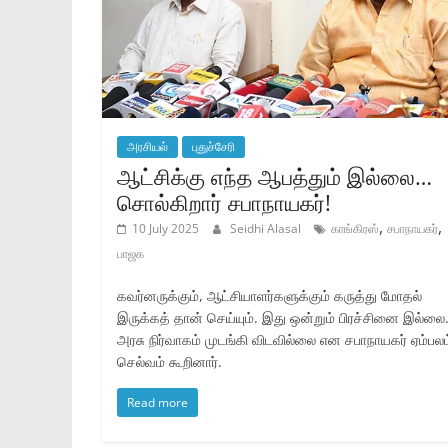
அரசியல்
புதுச்சேரி
ஆட்சிக்கு எந்த ஆபத்தும் இல்லை…
சொல்கிறார் சபாநாயகர்!
,
,
10 July 2025
Seidhi Alasal
காங்கிரஸ்
சபாநாயகர்
பாஜக
கவர்னருக்கும், ஆட்சியாளர்களுக்கும் கருத்து மோதல்
இருக்கத் தான் செய்யும். இது ஒன்றும் பிரச்சினை இல்லை
அரசு நிர்வாகம் முடங்கி விடவில்லை என சபாநாயகர் ஏம்பலம
செல்வம் கூறினார்.
Read more