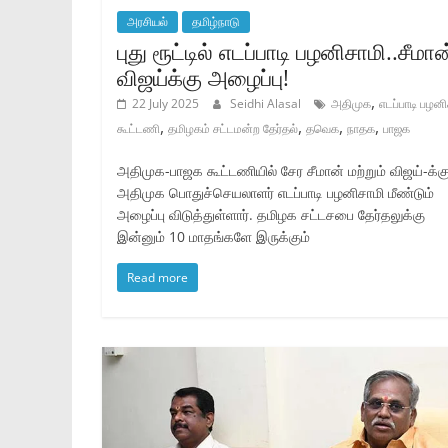
அரசியல்
தமிழ்நாடு
புது ரூட்டில் எடப்பாடி பழனிசாமி..சீமான
விஜய்க்கு அழைப்பு!
,
22 July 2025
Seidhi Alasal
அதிமுக
எடப்பாடி பழனி
,
,
,
,
கூட்டணி
தமிழகம் சட்டமன்ற தேர்தல்
தவெக
நாதக
பாஜக
அதிமுக-பாஜக கூட்டணியில் சேர சீமான் மற்றும் விஜய்-க்க
அதிமுக பொதுச்செயலாளர் எடப்பாடி பழனிசாமி மீண்டும்
அழைப்பு விடுத்துள்ளார். தமிழக சட்டசபை தேர்தலுக்கு
இன்னும் 10 மாதங்களே இருக்கும்
Read more