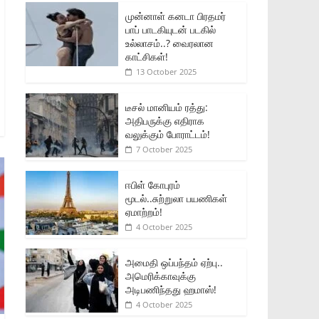
முன்னாள் கனடா பிரதமர்
பாப் பாடகியுடன் படகில்
உல்லாசம்..? வைரலான
காட்சிகள்!
13 October 2025
டீசல் மானியம் ரத்து:
அதிபருக்கு எதிராக
வலுக்கும் போராட்டம்!
7 October 2025
ஈபிள் கோபுரம்
மூடல்..சுற்றுலா பயணிகள்
ஏமாற்றம்!
4 October 2025
அமைதி ஒப்பந்தம் ஏற்பு..
அமெரிக்காவுக்கு
அடிபணிந்தது ஹமாஸ்!
4 October 2025