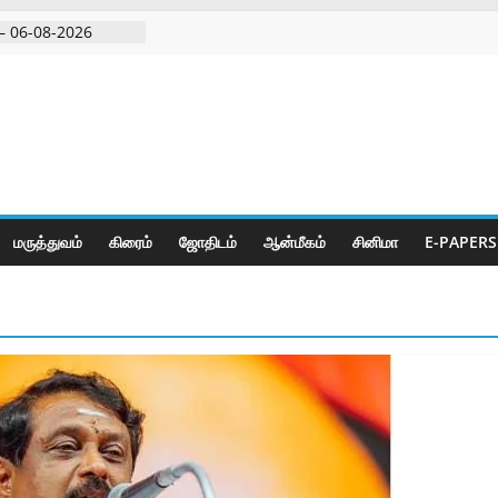
– 06-08-2026
 அதிரடி பேட்டிஒரு
குற்றவாளி, சார்பு
ல்நுட்பத்துடன்
பகுதியில்
மருத்துவம்
கிரைம்
ஜோ‌திட‌ம்
ஆன்மீகம்
சினிமா
E-PAPERS