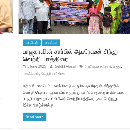
அரசியல்
மாவட்டம்
பாஜகாவின் சார்பில் ஆபரேஷன் சிந்து
வெற்றி யாத்திரை
,
,
5 June 2025
Seidhi Alasal
ஆபரேஷன் சிந்தூரி
பாஜக
,
பாலக்கோடு
வெற்றி யாத்திரை
தர்மபுரி மாவட்டம் பாலக்கோடு அருகே ஆபரேஷன் சிந்தூரில்
.
வெற்றி பெற்ற ராணுவ வீரர்களுக்கு நன்றி செலுத்தும் விதமாக
்
பாரதிய ஜனதா கட்சியினர் வெற்றியாத்திரை நடைபெற்றது.
இந்த நிகழ்ச்சிக்கு
Read more