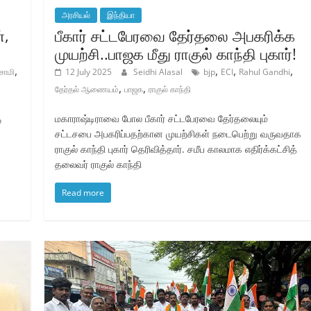
அரசியல்
இந்தியா
்,
பீகார் சட்டபேரவை தேர்தலை அபகரிக்க
முயற்சி..பாஜக மீது ராகுல் காந்தி புகார்!
,
,
,
,
சாமி
12 July 2025
Seidhi Alasal
bjp
ECI
Rahul Gandhi
,
,
தேர்தல் ஆணையம்
பாஜக
ராகுல் காந்தி
ு
மகாராஷ்டிராவை போல பீகார் சட்டபேரவை தேர்தலையும்
சட்டசபை அபகரிப்பதற்கான முயற்சிகள் நடைபெற்று வருவதாக
ராகுல் காந்தி புகார் தெரிவித்தார். சமீப காலமாக எதிர்க்கட்சித்
தலைவர் ராகுல் காந்தி
Read more