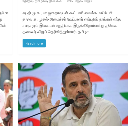
,
,
,
,
தேர்தல்
தமிழகம்
தவெக கூட்டணி
பாஜக
விஜய்
் நமோ
அ.தி.மு.க., பா.ஜனதாவுடன் கூட்டணி வைக்க மாட்டேன்.
து
த.வெ.க. முதல்-அமைச்சர் வேட்பாளர் என்பதில் நாங்கள் எந்த
யின்
சமரசமும் இல்லாமல் உறுதியாக இருக்கிறோம்என்று தவெக
தலைவர் விஜய் தெரிவித்துள்ளார். தமிழக
Read more