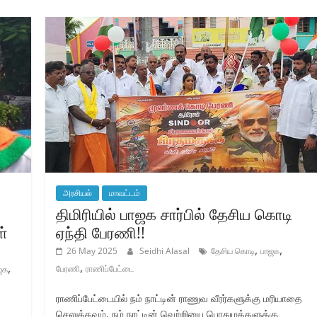
அரசியல்
மாவட்டம்
திமிரியில் பாஜக சார்பில் தேசிய கொடி
ள்
ஏந்தி பேரணி!!
,
,
26 May 2025
Seidhi Alasal
தேசிய கொடி
பாஜக
,
,
பேரணி
ராணிப்பேட்டை
ஜக
ராணிப்பேட்டையில் நம் நாட்டின் ராணுவ வீரர்களுக்கு மரியாதை
செலுத்தவும், நம் நாட்டின் வெற்றியை பொதுமக்களுக்கு