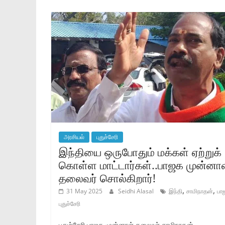
அரசியல்
புதுச்சேரி
இந்தியை ஒருபோதும் மக்கள் ஏற்றுக்
கொள்ள மாட்டார்கள்..பாஜக முன்னா
தலைவர் சொல்கிறார்!
,
,
31 May 2025
Seidhi Alasal
இந்தி
சாமிநாதன்
பா
புதுச்சேரி
புதுச்சேரி பாஜக முன்னாள் தலைவர் சாமிநாதன்