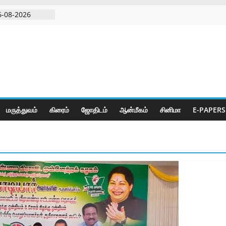
6-08-2026
ிரடி பேட்டிஒரு
றவாளி, சார்பு
ுட்பத்துடன்
தியில்
மருத்துவம்
கிரைம்
ஜோ‌திட‌ம்
ஆன்மீகம்
சினிமா
E-PAPERS