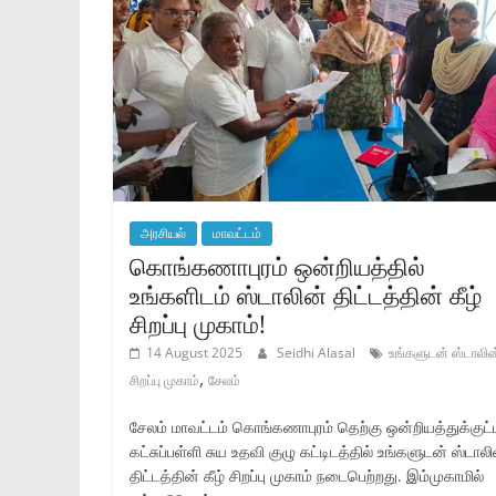
அரசியல்
மாவட்டம்
கொங்கணாபுரம் ஒன்றியத்தில்
உங்களிடம் ஸ்டாலின் திட்டத்தின் கீழ்
சிறப்பு முகாம்!
14 August 2025
Seidhi Alasal
உங்களுடன் ஸ்டாலின
,
சிறப்பு முகாம்
சேலம்
சேலம் மாவட்டம் கொங்கணாபுரம் தெற்கு ஒன்றியத்துக்குட்
கட்சுப்பள்ளி சுய உதவி குழு கட்டிடத்தில் உங்களுடன் ஸ்டாலி
திட்டத்தின் கீழ் சிறப்பு முகாம் நடைபெற்றது. இம்முகாமில்