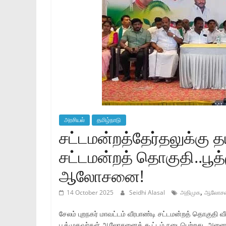
அரசியல்
தமிழ்நாடு
சட்டமன்றத்தேர்தலுக்கு 
சட்டமன்றத் தொகுதி..பூத
ஆலோசனை!
,
14 October 2025
Seidhi Alasal
அதிமுக
ஆலோசனை
சேலம் புறநகர் மாவட்டம் வீரபாண்டி சட்டமன்றத் தொகுதி 
பூத்முகவர்கள் ஆலோசனைக் கூட்டம் நடைபெற்றது. அன