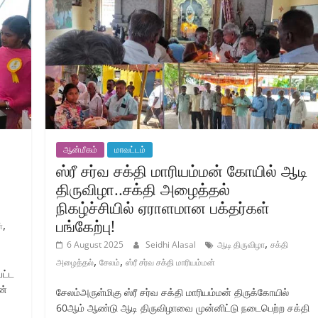
ஆன்மீகம்
மாவட்டம்
ஸ்ரீ சர்வ சக்தி மாரியம்மன் கோயில் ஆடி
திருவிழா..சக்தி அழைத்தல்
நிகழ்ச்சியில் ஏராளமான பக்தர்கள்
பங்கேற்பு!
,
்
,
6 August 2025
Seidhi Alasal
ஆடி திருவிழா
சக்தி
,
,
அழைத்தல்
சேலம்
ஸ்ரீ சர்வ சக்தி மாரியம்மன்
பட்ட
ன்
சேலம்அருள்மிகு ஸ்ரீ சர்வ சக்தி மாரியம்மன் திருக்கோயில்
60ஆம் ஆண்டு ஆடி திருவிழாவை முன்னிட்டு நடைபெற்ற சக்தி