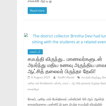
சங்ககிரி ஆர்.டி.ஓ
Read more
மாவட்டம்
சமபந்தி விருந்து.. மாணவர்களுடன்
அமர்ந்து மதிய உணவு அருந்திய மாவ
ஆட்சித் தலைவர் பிருந்தா தேவி!
,
6 August 2025
Seidhi Alasal
சமபந்தி விருந்து
சே
,
புனித பால் மேல்நிலைப் பள்ளி
மாவட்ட ஆட்சித் தலைவர் பிருந்தா தேவ
வைரவிழா
சேலம், புனித பால் மேல்நிலைப் பள்ளியின் 60-ஆம் ஆண்டு
வைரவிழாவை முன்னிட்டு நடைபெற்ற சமபந்தி விருந்தில்