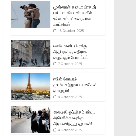
முன்னாள் கனடா பிரதமர்
பாப் பாடகியுடன் படகில்
உல்லாசம்..? வைரலான
காட்சிகள்!
13 October 2025
டீசல் மானியம் ரத்து:
அதிபருக்கு எதிராக
வலுக்கும் போராட்டம்!
7 October 2025
ஈபிள் கோபுரம்
மூடல்..சுற்றுலா பயணிகள்
ஏமாற்றம்!
4 October 2025
அமைதி ஒப்பந்தம் ஏற்பு..
அமெரிக்காவுக்கு
அடிபணிந்தது ஹமாஸ்!
4 October 2025