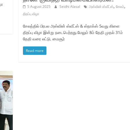
தா
,
,
5 August 2025
Seidhi Alasal
அஸ்வின் ஸ்வீட்ஸ்
சேலம்
திறப்பு விழா
சேலத்தில் பிரபல அஸ்வின் ஸ்வீட்ஸ் & ஸ்நாக்ஸ் 5வது கிளை
திறப்பு விழா இன்று நடைபெற்றது.மேலும் 8ம் தேதி முதல் 31ம்
தேதி வரை லட்டு, மைசூர்
Read more