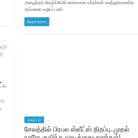
அழைத்தல் நிகழ்ச்சியில் ஏராளமான பக்தர்கள் கலந்துகொண்டு
அம்மனை வழிபட்டனர்.
Read more
ட்ட
,
லம்
,
ி
மாவட்டம்
சேலத்தில் பிரபல ஸ்வீட்ஸ் திறப்பு..முதல்
நாளே குவிந்த வாடிக்கையாளர்கள்!