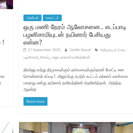
அரசியல்
மாவட்டம்
ஒரு மணி நேரம் ஆலோசனை.. எடப்பாடி
பழனிசாமியுடன் நயினார் பேசியது
 !
என்ன?
,
21 September 2025
Seidhi Alasal
அதிமுக
எடப்பாடி
,
,
பழனிசாமி
சேலம்
பாஜக நயினார் நாகேந்திரன்
திடீர்னு வந்து திமுகவுக்கும் தவெகவுக்கும்தான் போட்டி என
்கை
சொன்னால் எப்படி?. விஜய்க்கு கூடும் கூட்டம் எல்லாம் வாக்காக
ர
மாறாது என்று நயினார் நாகேந்திரன் தெரிவித்தார். அடுத்த
ஆண்டு
Read more