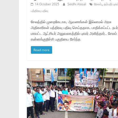
,
14 October 2025
Seidhi Alasal
சேலம்
தம்பதி புகா
பத்திரவு பதிவு
சேலத்தில் முறைகேடாக, ஆவணங்கள் இல்லாமல் அரசு
அதிகாரிகள் பத்திரவு பதிவு செய்ததாக, பாதிக்கப்பட்ட நபர்
மாவட்ட ஆட்சியர் அலுவலகத்தில் புகார் அளித்தார்.. சேலம்
கன்னங்குறிச்சி பகுதியை சேர்ந்த
Read more