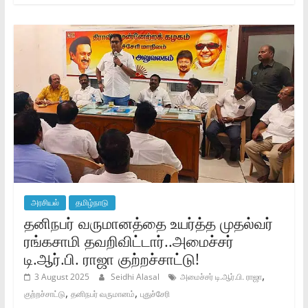
அரசியல்
தமிழ்நாடு
தனிநபர் வருமானத்தை உயர்த்த முதல்வர்
ரங்கசாமி தவறிவிட்டார்..அமைச்சர்
டி.ஆர்.பி. ராஜா குற்றச்சாட்டு!
,
3 August 2025
Seidhi Alasal
அமைச்சர் டி.ஆர்.பி. ராஜா
,
,
குற்றச்சாட்டு
தனிநபர் வருமானம்
புதுச்சேரி