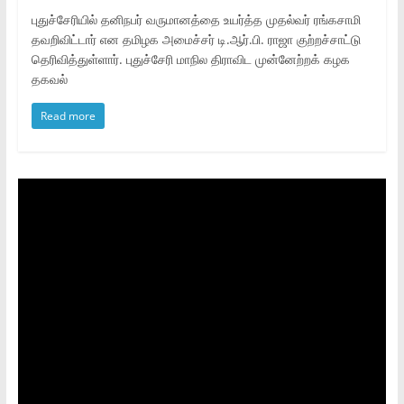
புதுச்சேரியில் தனிநபர் வருமானத்தை உயர்த்த முதல்வர் ரங்கசாமி
தவறிவிட்டார் என தமிழக அமைச்சர் டி.ஆர்.பி. ராஜா குற்றச்சாட்டு
தெரிவித்துள்ளார். புதுச்சேரி மாநில திராவிட முன்னேற்றக் கழக
தகவல்
Read more