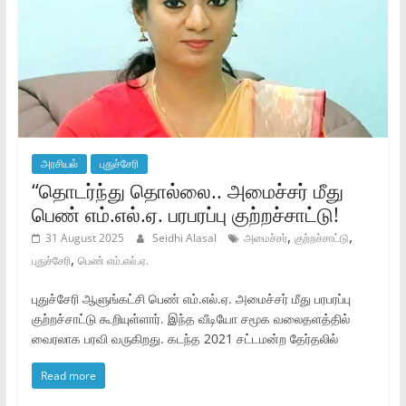
அரசியல்
புதுச்சேரி
“தொடர்ந்து தொல்லை.. அமைச்சர் மீது
பெண் எம்.எல்.ஏ. பரபரப்பு குற்றச்சாட்டு!
,
,
31 August 2025
Seidhi Alasal
அமைச்சர்
குற்றச்சாட்டு
,
புதுச்சேரி
பெண் எம்.எல்.ஏ.
புதுச்சேரி ஆளுங்கட்சி பெண் எம்.எல்.ஏ. அமைச்சர் மீது பரபரப்பு
குற்றச்சாட்டு கூறியுள்ளார். இந்த வீடியோ சமூக வலைதளத்தில்
வைரலாக பரவி வருகிறது. கடந்த 2021 சட்டமன்ற தேர்தலில்
Read more