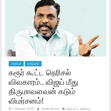
அரசியல்
தமிழ்நாடு
கரூர் கூட்ட நெரிசல்
விவகாரம்.. விஜய் மீது
திருமாவளவன் கடும்
விமர்சனம்!
,
1 October 2025
Seidhi Alasal
கரூர் கூட்ட நெரிசல்