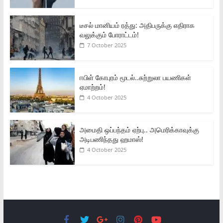
டீசல் மானியம் ரத்து: அதிபருக்கு எதிராக
வலுக்கும் போராட்டம்!
7 October 2025
ஈபிள் கோபுரம் மூடல்..சுற்றுலா பயணிகள்
ஏமாற்றம்!
4 October 2025
அமைதி ஒப்பந்தம் ஏற்பு.. அமெரிக்காவுக்கு
அடிபணிந்தது ஹமாஸ்!
4 October 2025