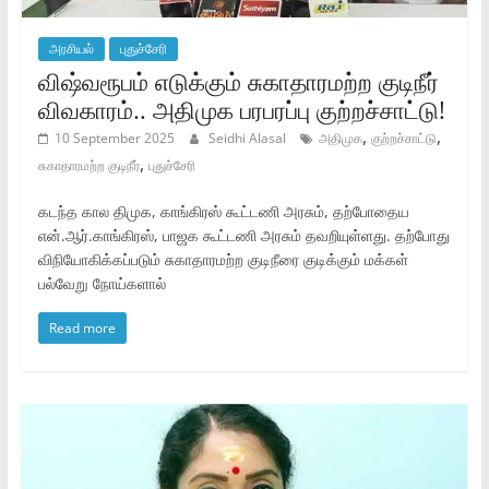
அரசியல்
புதுச்சேரி
விஷ்வரூபம் எடுக்கும் சுகாதாரமற்ற குடிநீர்
விவகாரம்.. அதிமுக பரபரப்பு குற்றச்சாட்டு!
,
,
10 September 2025
Seidhi Alasal
அதிமுக
குற்றச்சாட்டு
,
சுகாதாரமற்ற குடிநீர்
புதுச்சேரி
கடந்த கால திமுக, காங்கிரஸ் கூட்டணி அரசும், தற்போதைய
என்.ஆர்.காங்கிரஸ், பாஜக கூட்டணி அரசும் தவறியுள்ளது. தற்போது
விநியோகிக்கப்படும் சுகாதாரமற்ற குடிநீரை குடிக்கும் மக்கள்
பல்வேறு நோய்களால்
Read more