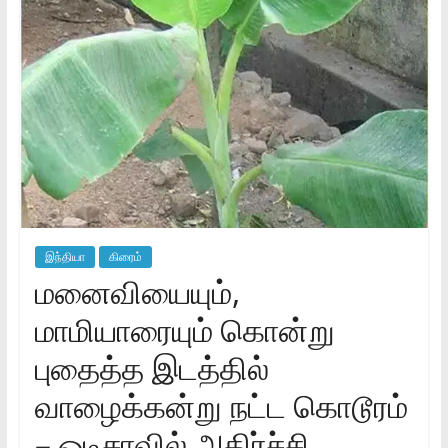
இந்தியா
கிரைம்
மனைவியையும்,
மாமியாரையும் கொன்று
புதைத்த இடத்தில்
வாழைக்கன்று நட்ட கொடூரம்
– ஒடிசாவில் அதிர்ச்சி