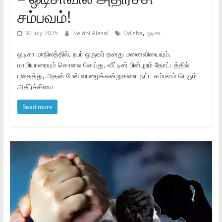
சம்பவம்!
,
30 July 2025
Seidhi Alasal
Odisha
ஒடிசா
ஒடிசா மாநிலத்தில், நபர் ஒருவர் தனது மனைவியையும்,
மாமியாரையும் கொலை செய்து, வீட்டின் பின்புறம் தோட்டத்தில்
புதைத்து, அதன் மேல் வாழைக்கன்றுகளை நட்ட சம்பவம் பெரும்
அதிர்ச்சியை
Read more