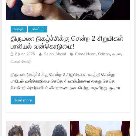
கிரைம்
மாவட்டம்
திருமண நிகழ்ச்சிக்கு சென்ற 2 சிறுமிகள்
பாலியல் வன்கொடுமை!
,
,
,
8 June 2025
Seidhi Alasal
Crime News
Odisha
ஒடிசா
கிரைம் செய்தி
திருமண நிகழ்ச்சிக்கு சென்ற 2 சிறுமிகளை கடத்தி சென்று
பாலியல் வன்கொடுமை செய்த 4 வாலிபர்களை கைது செய்த
போலீசார் அவர்களிடம் விசாரணை நடைபெற்று வருகிறது. ஒடிசா
Read more