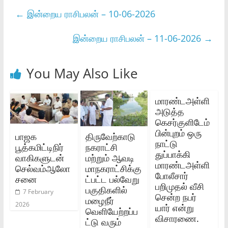
←
இன்றைய ராசிபலன் – 10-06-2026
இன்றைய ராசிபலன் – 11-06-2026
→
You May Also Like
மாரண்டஅள்ளி
அடுத்த
கெசர்குளிடேம்
பின்புறம் ஒரு
பாஜக
திருவேற்காடு
நாட்டு
பூத்கமிட்டிநிர்
நகராட்சி
துப்பாக்கி
வாகிகளுடன்
மற்றும் ஆவடி
மாரண்டஅள்ளி
செல்வம்ஆலோ
மாநகராட்சிக்கு
போலீசார்
சனை
ட்பட்ட பல்வேறு
பறிமுதல் வீசி
பகுதிகளில்
7 February
சென்ற நபர்
மழைநீர்
2026
யார் என்று
வெளியேற்றப்ப
விசாரணை.
ட்டு வரும்