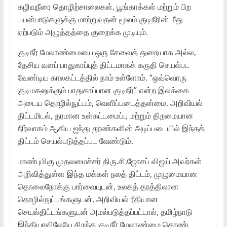
கழிவுநீரை தொழிற்சாலைகள், பூங்காக்கள் மற்றும் பிற
பயன்பாடுகளுக்கு மாற்றுவதன் மூலம் குடிநீரின் மீது
ஏற்படும் அழுத்தத்தை குறைக்க முடியும்.
குடிநீர் மேலாண்மையை ஒரு சேவைத் துறையாக அல்ல,
தேசிய வளப் பாதுகாப்புத் திட்டமாகக் கருதி செயல்பட
வேண்டிய காலகட்டத்தில் நாம் உள்ளோம். “ஒவ்வொரு
குடிமகனுக்கும் பாதுகாப்பான குடிநீர்” என்ற இலக்கை
அடைய தொழில்நுட்பம், வெளிப்படைத்தன்மை, அறிவியல்
திட்டமிடல், தரமான உள்கட்டமைப்பு மற்றும் திறமையான
நிர்வாகம் ஆகிய ஐந்து தூண்களின் அடிப்படையில் இந்தத்
திட்டம் செயல்படுத்தப்பட வேண்டும்.
மாண்புமிகு முதலமைச்சர் திரு.சி.ஜோசப் விஜய் அவர்கள்
அறிவித்துள்ள இந்த மக்கள் நலத் திட்டம், முழுமையான
தொலைநோக்கு பார்வையுடன், உலகத் தரத்திலான
தொழில்நுட்பங்களுடன், அறிவியல் ரீதியான
செயல்திட்டங்களுடன் அமல்படுத்தப்பட்டால், தமிழ்நாடு
இந்தியாவிலேயே சிறந்த குடிநீர் மேலாண்மை கொண்ட