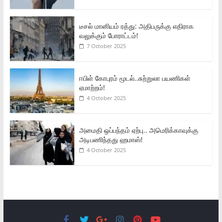
டீசல் மானியம் ரத்து: அதிபருக்கு எதிராக
வலுக்கும் போராட்டம்!
7 October 2025
ஈபிள் கோபுரம் மூடல்..சுற்றுலா பயணிகள்
ஏமாற்றம்!
4 October 2025
அமைதி ஒப்பந்தம் ஏற்பு.. அமெரிக்காவுக்கு
அடிபணிந்தது ஹமாஸ்!
4 October 2025