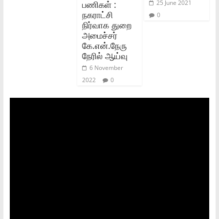
பணிகள் :
25 June 2021
நகராட்சி
0
நிர்வாக துறை
அமைச்சர்
கே.என்.நேரு
நேரில் ஆய்வு
6 November
2022
0