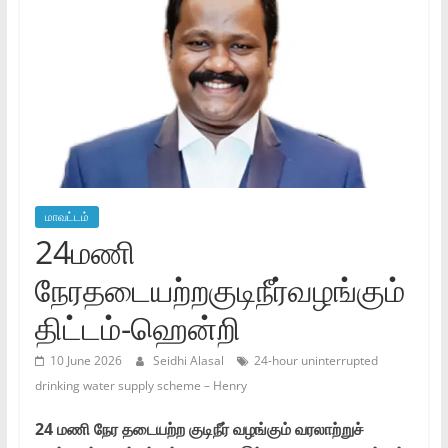
மாவட்டம்
24மணி
நேரதடையற்றகுடிநீர்வழங்கும்
திட்டம்-ஹென்றி
10 June 2026
Seidhi Alasal
24-hour uninterrupted
drinking water supply scheme – Henry
24 மணி நேர தடையற்ற குடிநீர் வழங்கும் வரலாற்றுச்