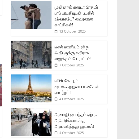
முன்னாள் கனடா பிரதமர்
பாப் பாடகியுடன் படகில்
உல்லாசம்..? வைரலான
காட்சிகள்!
13 October 2025
டீசல் மானியம் ரத்து:
அதிபருக்கு எதிராக
வலுக்கும் போராட்டம்!
7 October 2025
ஈபிள் கோபுரம்
மூடல்..சுற்றுலா பயணிகள்
ஏமாற்றம்!
4 October 2025
அமைதி ஒப்பந்தம் ஏற்பு..
அமெரிக்காவுக்கு
அடிபணிந்தது ஹமாஸ்!
4 October 2025