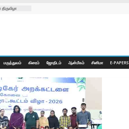
 திருவிழா
்ற
்கள் நல
ிலில்
றித்து
ெட் போட்டிகள்
மருத்துவம்
கிரைம்
ஜோ‌திட‌ம்
ஆன்மீகம்
சினிமா
E-PAPERS