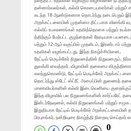
நலத்திட்ட உதவிகள் வழங்கும் விழாவினை நடத்தியது.
தன்னார்வலர்கள், கல்வி கொடையாளர்கள் மற்றும்
கடந்த 18 ஆண்டுகளாக தொடர்ந்து நடைபெறும் இந்த ரோ
அறக்கட்டளையின் முதன்மை திட்டமாக விளங்கி வரு
கல்விப் உபகரணங்கள் உதவித்தொகை மற்றும் உயர்கல
த்திற்கும் மேற்பட்ட குழந்தைகள் நேரடியாக பயனடைந்
மற்றும் 12-ஆம் வகுப்பில் முதலிடம், இரண்டாம் மற்ற
உதவிகள் வழங்கபட்டது. இந்த நிகழ்ச்சியினை,
நேட்டிவ் மெடிக்கேர் நிறுவனத்தின் நிறுவனரும், 
துவக்கி வைத்தார். விழாவின் தலைமை விருந்தினரா
கலந்துகொண்டு, நேட்டிவ் மெடிக்கேர் அறக்கட்டள
தொடர்ந்து ஸ்டேட் ஸ்ட்ரீட் அமைப்பின் துணைத் தலைவ
மாணவியர்களின் கல்வி இடைவெளியை குறைக்கும் இந
இந்த விழாவில் பல நிறுவனங்களின் கார்ப்பரேட் த
இன்டர்நேஷனல், கல்வி நிறுவனங்கள் மற்றும் சமூக 
இறுதியாக நேட்டிவ் மெடிக்கேர் அறக்கட்டளையின்
பிரபுசங்கர், நன்றியுரை நிகழ்த்தி நிறைவு செய்தார் எ
0