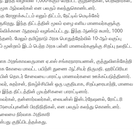
 இந்த விழாவில் 1,000-க்கும் மேற்பட்ட குழந்தைகள், பெற்றோர்கள்,
 சமூக ஆர்வலர்கள் என பலரும் கலந்துகொண்டனர்.
ஜாக்கூட்டம் எனும் திட்டம், நேட்டிவ் மெடிக்கேர்
கிறது. இந்த திட்டத்தின் மூலம் ஏழை எளிய மாணவர்களுக்கு
்விக்கான ஆதரவும் வழங்கப்பட்டது. இந்த ஆண்டு சுமார், 1000
தனர். மேலும் தமிழ்நாடு அரசு பொதுத்தேர்வில் 10-ஆம் வகுப்பு
ும் மூன்றாம் இடம் பெற்ற அரசு பள்ளி மாணவர்களுக்கு சிறப்பு நலதிட்ட
நிர்வாக அறங்காவலருமான ஏ.எஸ் சங்கரநாராயணன், குத்துவிளக்கேற்றி
க கோவை மாவட்ட பயிற்சி துணை ஆட்சியர் திருமதி. ஹரிப்பிரியா
ையின் தொடர் சேவையை பாராட்டி மாணவர்களை ஊக்கப்படுத்தினார்.
ர், சுதர்சன், நிகழ்ச்சியின் ஒரு பகுதியாக, சிறப்புரையாற்றி, மாணவ
்த திட்டத்தின் முயற்சிகளை பாராட்டினார்.
லைவர்கள், தன்னார்வலர்கள், லையன்ஸ் இன்டர்நேஷனல், ரோட்டரி
அமைப்புகளின் பிரதிநிதிகள், என பலரும் கலந்து கொண்டனர்.
 தலைமை நிர்வாக அதிகாரி
ன்பது குறிப்பிடத்தக்கது.