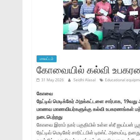
மாவட்டம்
கோவையில் கல்வி உபகரண
31 May 2026
Seidhi Alasal
Educational equipme
கோவை
நேட்டிவ் மெடிக்கேர் அறக்கட்டளை சார்பாக, 19வத
மாணவ மாணவியர்களுக்கு கல்வி உபகரணங்கள் மற்றும
நடைபெற்றது
கோவை இராம் நகர் பகுதியில் உள்ள ஸ்ரீ ஐயப்பன் ப
நேட்டிவ் மெடிகேர் சாரிட்டபிள் டிரஸ்ட் அமைப்பு, த