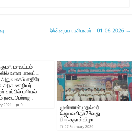
வு
இன்றைய ராசிபலன் – 01-06-2026
→
குமரி மாவட்டம்
வில் உள்ள மாவட்ட
் அலுவலகம் எதிரே
ு அரசு ஊழியர்
ன் சார்பில் மறியல்
ம் நடைபெற்றது.
ry 2021
0
முன்னாள்முதல்வர்
ஜெயலலிதா78வது
பிறந்தநாள்விழா
27 February 2026