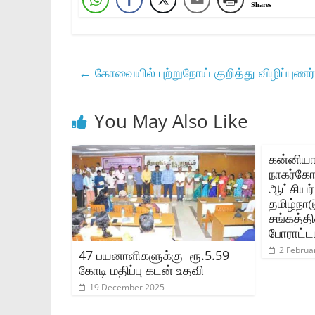
Shares
←
கோவையில் புற்றுநோய் குறித்து விழிப்புணர்
You May Also Like
கன்னியா
நாகர்கோ
ஆட்சியர
தமிழ்நாட
சங்கத்தி
போராட்ட
2 Februa
47 பயனாளிகளுக்கு ரூ.5.59
கோடி மதிப்பு கடன் உதவி
19 December 2025